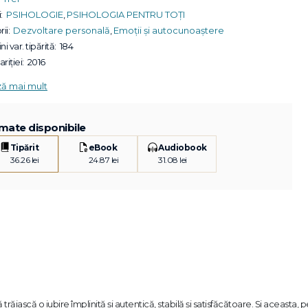
:
PSIHOLOGIE
,
PSIHOLOGIA PENTRU TOȚI
ii:
Dezvoltare personală
,
Emoții și autocunoaștere
ni var. tipărită:
184
riției:
2016
ză mai mult
mate disponibile
Tipărit
eBook
Audiobook
36.26 lei
24.87 lei
31.08 lei
 trăiască o iubire împlinită și autentică, stabilă și satisfăcătoare. Și aceasta, 