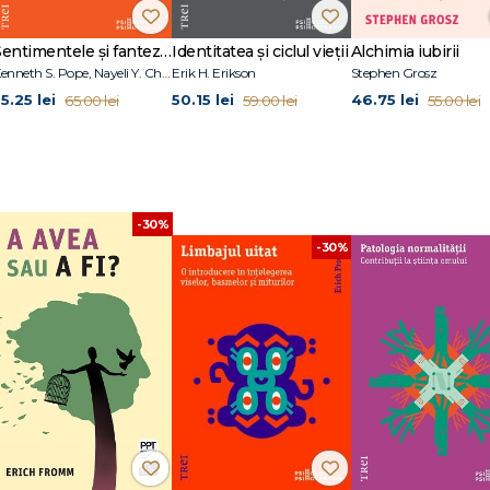
Sentimentele și fanteziile sexuale ale terapeuților
Identitatea și ciclul vieții
Alchimia iubirii
Kenneth S. Pope, Nayeli Y. Chavez-Dueñas, Hector Y. Adames
Erik H. Erikson
Stephen Grosz
5.25 lei
50.15 lei
46.75 lei
65.00 lei
59.00 lei
55.00 lei
-30%
-30%
cidentală contemporană