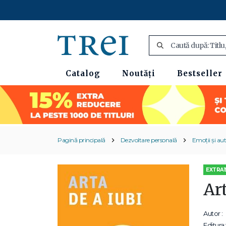
Catalog
Noutăți
Bestseller
Pagină principală
Dezvoltare personală
Emoții și au
EXTRA1
Art
Autor :
Editura: