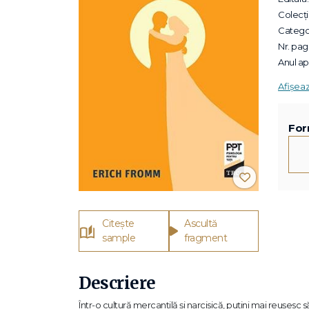
Colecții
Categor
Nr. pagi
Anul apa
Afișea
For
Citește
Ascultă
sample
fragment
Descriere
Într-o cultură mercantilă și narcisică, puțini mai reușesc să