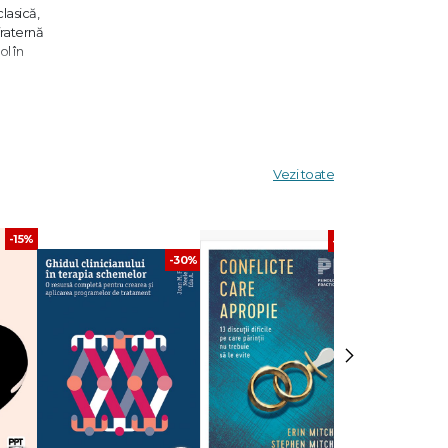
lasică,
fraternă
l în
e
iozitate
Vezi toate
 lua
ta de a
-15%
-30%
-30%
i este
›
Editura