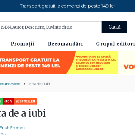
Transport gratuit la comenzi de peste 149 lei!
Caută
Promoții
Recomandări
Grupul editori
tocunoaștere
Arta de a iubi
5
-30%
BESTSELLER
a de a iubi
Erich Fromm
Trei