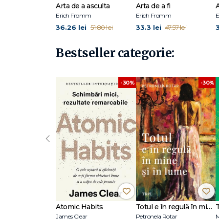
Despre carte. Iubirea în viaţa lui Erich Fromm
Arta de a asculta
Arta de a fi
Lecturi suplimentare. Date autobiografice.
Erich Fromm
Erich Fromm
E
Citate din scrierile şi scrisorile lui Erich Fromm
36.26 lei
33.3 lei
3
51.80 lei
47.57 lei
Bestseller categorie:
-30%
-30%
‹
Atomic Habits
Totul e în regulă în mine și în lume
James Clear
Petronela Rotar
M