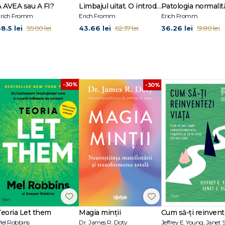
A AVEA sau A FI?
Limbajul uitat. O introducere în înțelegerea viselor, basmelor și miturilor
rich Fromm
Erich Fromm
Erich Fromm
8.5 lei
43.66 lei
36.26 lei
55.00 lei
62.37 lei
51.80 lei
-30%
-30%
Teoria Let them
Magia minții
el Robbins
Dr. James R. Doty