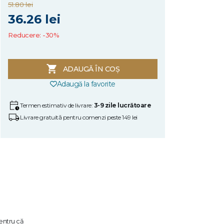
51.80 lei
36.26 lei
Reducere: -30%
ADAUGĂ ÎN COȘ
Adaugă la favorite
Termen estimativ de livrare:
3-9 zile lucrătoare
Livrare gratuită pentru comenzi peste 149 lei
pentru că