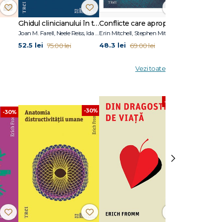
Ghidul clinicianului în terapia schemelor
Conflicte care apropie
Joan M. Farell, Neele Reiss, Ida A.Show
Erin Mitchell, Stephen Mitchell
Adolf Guggenb
52.5 lei
48.3 lei
34.3 lei
75.00 lei
69.00 lei
49.0
Vezi toate
-60%
-30%
-30%
›