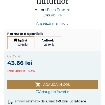
miturilor
Autor :
Erich Fromm
Editura:
Trei
Afișează mai mult
Formate disponibile
Tipărit
eBook
43.66 lei
29.94 lei
62.37 lei
43.66 lei
Reducere: -30%
ADAUGĂ ÎN COȘ
Adaugă la favorite
Termen estimativ de livrare:
3-9 zile lucrătoare