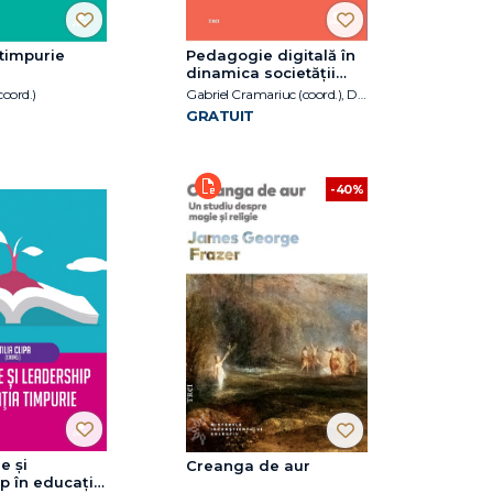
timpurie
Pedagogie digitală în
dinamica societății
contemporane
coord.)
Gabriel Cramariuc (coord.), Diana Sînziana Duca (coord.)
GRATUIT
-40%
e și
Creanga de aur
p în educația