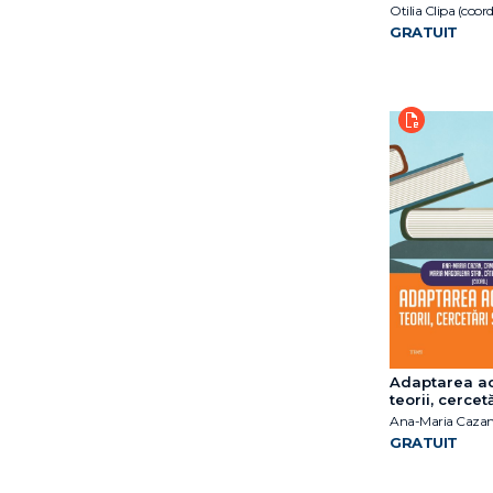
educația tim
Otilia Clipa (coord
coord. Ana-Maria Dalu
GRATUIT
Adaptarea a
teorii, cercetă
intervenții
GRATUIT