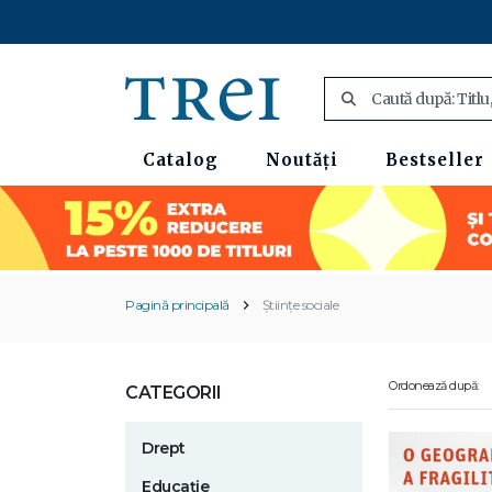
Catalog
Noutăți
Bestseller
Pagină principală
Științe sociale
Ordonează după:
CATEGORII
Drept
Educație