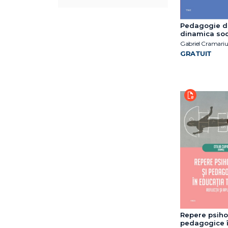
Coordonator Florentina
Mogonea
Pedagogie di
Cătălin Ioan Maican
dinamica soci
(coordonatori)
contempora
Diana Sînziana Duca
GRATUIT
(coord.)
Dorina Zlota
Florentina-Ionela Lincă
Florentina-Lavinia Matei
Gabriel Cramariuc
(coord.)
Héloïse Junier
Héloïse Junier
James George Frazer
Luiza-Nicoleta Moraru
Maria Magdalena Stan
Otilia Clipa (coord.)
Paul Morland
Repere psiho
Vlad Zamfirescu
pedagogice 