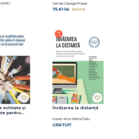
coord.)
James George Frazer
75.61 lei
126.01 lei
 echitate și
Învățarea la distanță
ate pentru
a de politici
coord. Ana-Maria Dalu
n domeniul
GRATUIT
 adulților pe
sul vieții