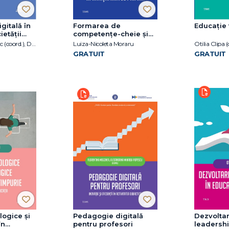
gitală în
Formarea de
Educație 
etății
competențe-cheie și
ne
transversale în
Gabriel Cramariuc (coord.), Diana Sînziana Duca (coord.)
Luiza-Nicoleta Moraru
Otilia Clipa (
învățământul primar
GRATUIT
GRATUIT
logice și
Pedagogie digitală
Dezvoltar
în
pentru profesori
leadershi