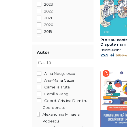
2023
2022
2021
2020
2019
2015
Pro sau cont
Dispute mari 
copilăriei mic
Héloïse Junier
Autor
spune știința
25.9 lei
51.80 le
Alina Necșulescu
Ana-Maria Cazan
Camelia Truța
Camilla Pang
Coord. Cristina Dumitru
Coordonator
Alexandrina Mihaela
Popescu