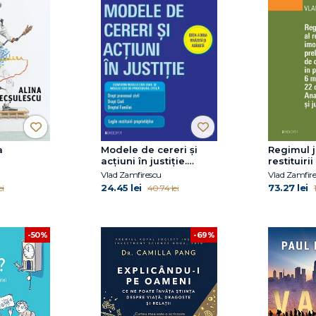
a
Modele de cereri şi
Regimul j
acţiuni în justiţie.
restituiri
Ediţia a doua revăzută
preluate 
Vlad Zamfirescu
Vlad Zamfir
şi adăugită
către sta
24.45 lei
73.27 lei
ei
40.74 lei
6 martie 
decembri
Analiză c
jurimetri
-69%
-50%