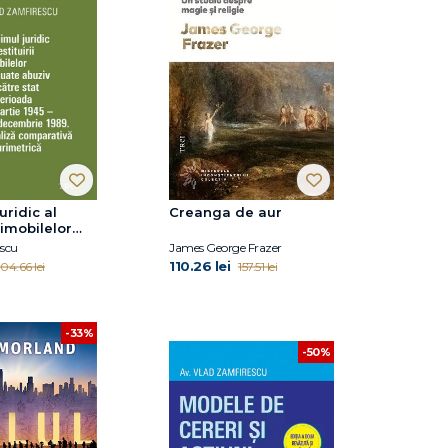
uridic al
Creanga de aur
i imobilelor
abuziv de
escu
James George Frazer
t în perioada
110.26 lei
104.66 lei
157.51 lei
1945 - 22
e 1949.
omparativă și
că
-33%
-50%