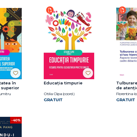
tatea în
Educația timpurie
Tulburare
 superior
de atenți
hiperacti
Dumitru
Otilia Clipa (coord.)
GRATUIT
GRATUIT
-40%