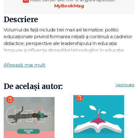
MyBookMag
Descriere
Volumul de față
include trei mari arii tematice: politici
educaționale privind formarea inițială și continuă a cadrelor
didactice; perspective ale leadershipului în educația
timpurie și influența dezvoltării tehnologiilor în educația
timpurie.
Afișează mai mult
Prima problematică are în componența sa 12 capitole care
fac referire la profesionalizarea carierei didactice în educația
De același autor:
Vezi toate
timpurie, dezvoltarea mentoratului pentru educație
timpurie, formarea profesorilor reflexivi, cu stare de bine,
eficienți, și care formează, respectând principiile echității,
micii candidați la umanitate. A doua tematică este detaliată
prin 6 capitole care subliniază valoarea liderului ca
promotor al dezvoltării instituțiilor de educație timpurie, al
managementului eficient și al asigurării calității educației. A
treia parte se axează pe sublinierea valorii învățării digitale,