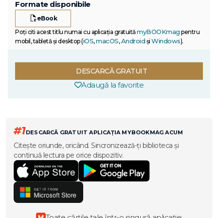
Formate disponibile
eBook
myBOOKmag
Poți citi acest titlu numai cu aplicația gratuită
pentru
iOS
macOS
Android
Windows
mobil, tabletă și desktop (
,
,
și
).
DESCARCĂ GRATUIT
Adaugă la favorite
#1
DESCARCĂ GRATUIT APLICAȚIA MYBOOKMAG ACUM
Citește oriunde, oricând. Sincronizează-ți biblioteca și
continuă lectura pe orice dispozitiv.
Toate cărțile tale într-o singură aplicație:
M