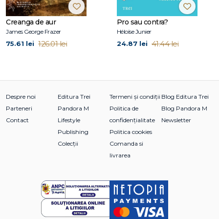
Mare” din Suceava, și este autor sau coordonator pentru 26
volume apărute la edituri prestigioase din țară sau din
Creanga de aur
Pro sau contra?
străinătate. Coordonează Centrul de Resurse pentru
James George Frazer
Héloïse Junier
Educația Timpurie din cadrul Universității ”Ștefan cel Mare”
126.01 lei
41.44 lei
75.61 lei
24.87 lei
din Suceava. Email:
otilia.clipa@usm.ro
.
Despre noi
Editura Trei
Termeni și condiții
Blog Editura Trei
Parteneri
Pandora M
Politica de
Blog Pandora M
Contact
Lifestyle
confidențialitate
Newsletter
Publishing
Politica cookies
Colecții
Comanda si
livrarea