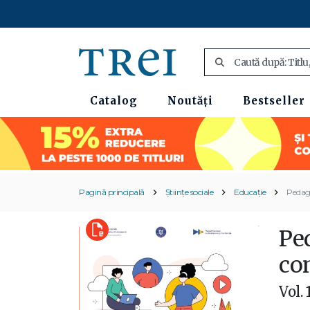
Catalog
Noutăți
Bestseller
Pagină principală
Științe sociale
Educație
Pedago
Ped
co
Vol. 