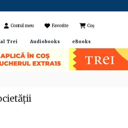
Contul meu
Favorite
Coș
al Trei
Audiobooks
eBooks
cietății