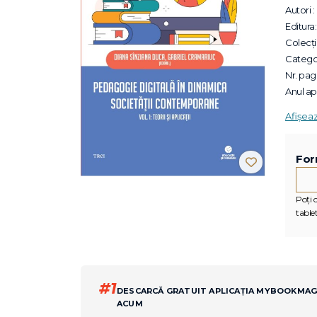
Autori :
Editura:
Colecții
Categor
Nr. pagi
Anul apa
Afișea
For
Poți c
tablet
#1
DESCARCĂ GRATUIT APLICAȚIA MYBOOKMA
ACUM