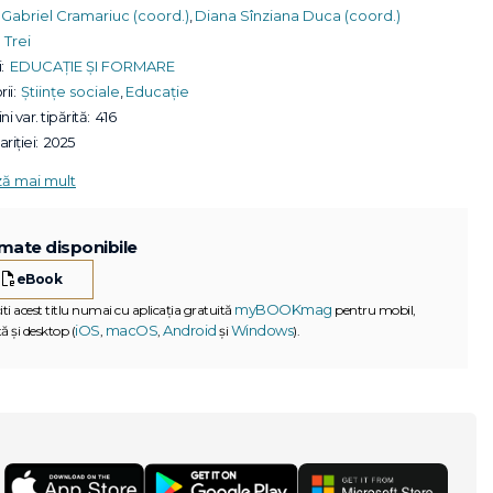
Gabriel Cramariuc (coord.)
,
Diana Sînziana Duca (coord.)
Trei
:
EDUCAȚIE ȘI FORMARE
ii:
Științe sociale
,
Educație
ni var. tipărită:
416
riției:
2025
ză mai mult
mate disponibile
eBook
myBOOKmag
iti acest titlu numai cu aplicația gratuită
pentru mobil,
iOS
macOS
Android
Windows
ă și desktop (
,
,
și
).
G