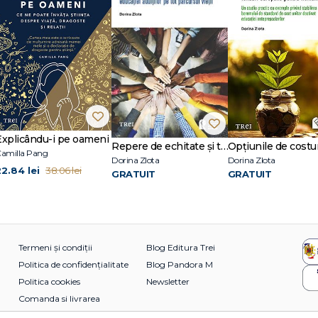
Explicându-i pe oameni
Repere de echitate și trasabilitate pentru construcția de politici publice în domeniul educației adulților pe tot parcursul vieții
amilla Pang
Dorina Zlota
Dorina Zlota
22.84 lei
38.06 lei
GRATUIT
GRATUIT
Termeni și condiții
Blog Editura Trei
Politica de confidențialitate
Blog Pandora M
Politica cookies
Newsletter
Comanda si livrarea