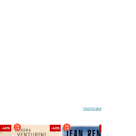
a
e, ale
a
Vezi toate
tă de
-40%
-40%
-40%