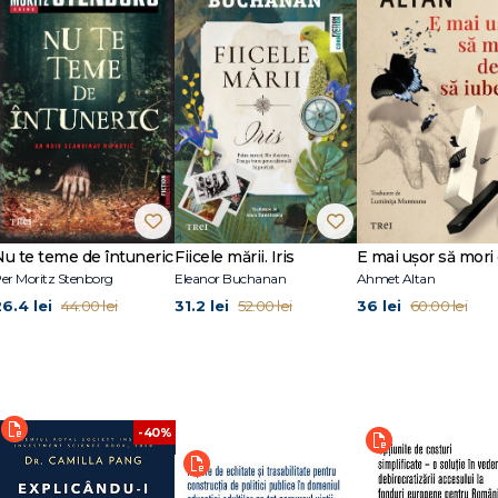
) — Cod proiect: ID_03, Apelul PNRR/2024/C15/I8 „Pedagogie digitală pent
 E-mail: ped@usv.ro; website: ped.usv.ro
oriu poziția oficială a Uniunii Europene sau a Guvernului României.
enerațieUE”
RROficial
Nu te teme de întuneric
Fiicele mării. Iris
er Moritz Stenborg
Eleanor Buchanan
Ahmet Altan
26.4 lei
31.2 lei
36 lei
44.00 lei
52.00 lei
60.00 lei
-40%