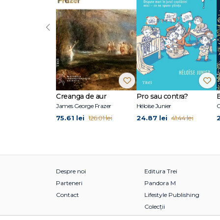
‹
Creanga de aur
Pro sau contra?
James George Frazer
Héloïse Junier
C
75.61 lei
24.87 lei
126.01 lei
41.44 lei
Despre noi
Editura Trei
Parteneri
Pandora M
Contact
Lifestyle Publishing
Colecții