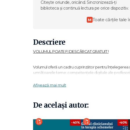
Citește oriunde, oricând. Sincronizează-ți
biblioteca și continuă lectura pe orice dispozitiv.
Toate cărțile tale î
M
Descriere
VOLUMUL POATE FI DESCĂRCAT GRATUIT !
Volumul oferă un cadru cuprinzător pentru înțelegerea 
următoarele teme: competențele digitale ale profesorilo
digitală, consilierea psihopedagogică și evaluarea educa
cetățeniei digitale și managementului educațional specif
Afișează mai mult
Gabriel Cramariuc
, lect. univ. dr. ing. în cadrul Fac. d
domenii de interes interacțiunea om-calculator și transf
De același autor:
Diana Sînziana Duca,
lect. univ. dr. la Fac. de Psiholo
cercetarea în domeniul sănătății mintale, incluziunii și p
-40%
-40%