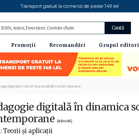
Transport gratuit la comenzi de peste 149 lei!
Caută
Promoții
Recomandări
Grupul editori
gie digitală în dinamica societății contemporane
agogie digitală în dinamica so
ntemporane
(ebook)
1: Teorii și aplicații