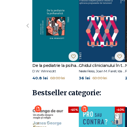
Proiect: Pedagogie – Educație – Digitalizare (PED@USV
cadrele didactice din învățământul preuniversitar”
Contact: Str. Universității 13, 720229 Suceava, România.
Conținutul acestui material nu reprezintă în mod obligat
Nr. contract de finanțare: 13350 /21.10.2024
‹
Material distribuit gratuit.
„PNRR. Finanțat de Uniunea Europeană – UrmătoareaG
https://mfe.gov.ro/pnrr/ https://www.facebook.com/PN
De la pediatrie la psihanaliză
Ghidul clinicianului în terapia schemelor
D.W. Winnicott
Neele Reiss, Joan M. Farell, Ida A.Show
P
40.8 lei
36 lei
68.00 lei
60.00 lei
Bestseller categorie:
-40%
-40%