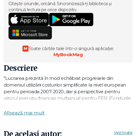
Citește oriunde, oricând. Sincronizează-ți biblioteca și
continuă lectura pe orice dispozitiv.
Toate cărțile tale într-o singură aplicație:
M
MyBookMag
Descriere
"Lucrarea prezintă în mod echilibrat progresele din
domeniul utilizării costurilor simplificate la nivel european
pentru perioada 2007-2020, dar și perspective pentru
viitorul exercițiu financiar multianual pentru FESI (Fondurile
Europene Structurale și de Investiții). În mod realist și
documentat (valorificând date din studii recente ale
Afișează mai mult
Comisiei Europene) sunt puse față în față bune practici și
provocări existente la nivel european în aria costurilor
simplificate, cu o mare relevanță pentru România. (…)
De același autor:
Vezi toate