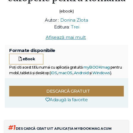
(ebook)
Autor :
Dorina Zlota
Editura:
Trei
Afișează mai mult
Formate disponibile
eBook
myBOOKmag
Poți citi acest titlu numai cu aplicația gratuită
pentru
iOS
macOS
Android
Windows
mobil, tabletă și desktop (
,
,
și
).
DESCARCĂ GRATUIT
Adaugă la favorite
#1
DESCARCĂ GRATUIT APLICAȚIA MYBOOKMAG ACUM