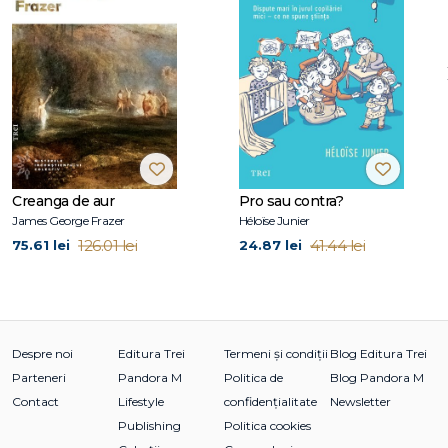
al rețelei europene "European Social Fund Simplification
Thematic Network" din partea Ministerului Educației
Naționale.
Creanga de aur
Pro sau contra?
James George Frazer
Héloïse Junier
126.01 lei
41.44 lei
75.61 lei
24.87 lei
Despre noi
Editura Trei
Termeni și condiții
Blog Editura Trei
Parteneri
Pandora M
Politica de
Blog Pandora M
Contact
Lifestyle
confidențialitate
Newsletter
Publishing
Politica cookies