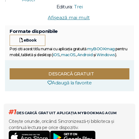
Editura:
Trei
Afișează mai mult
Formate disponibile
eBook
myBOOKmag
Poți citi acest titlu numai cu aplicația gratuită
pentru
iOS
macOS
Android
Windows
mobil, tabletă și desktop (
,
,
și
).
DESCARCĂ GRATUIT
Adaugă la favorite
#1
DESCARCĂ GRATUIT APLICAȚIA MYBOOKMAG ACUM
Citește oriunde, oricând. Sincronizează-ți biblioteca și
continuă lectura pe orice dispozitiv.