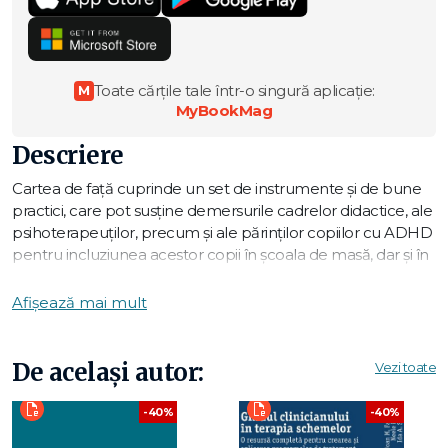
Toate cărțile tale într-o singură aplicație:
M
MyBookMag
Descriere
Cartea de față cuprinde un set de instrumente și de bune
practici, care pot susține demersurile cadrelor didactice, ale
psihoterapeuților, precum și ale părinților copiilor cu ADHD
pentru incluziunea acestor copii în școala de masă, dar și în
societate.
Totodată, cartea subliniază faptul că lucrul cu persoanele
Afișează mai mult
cu cerințe educaționale speciale și cu nevoi de sprijin, așa
cum sunt și elevii cu ADHD, presupune nu numai
concentrarea pe problemele de sănătate mintală sau fizică,
De același autor:
Vezi toate
ci, în egală măsură, presupune și luarea în calcul a calității
vieții persoanei aflate în dificultate și a familiei acesteia.
-40%
-40%
Volumul se adresează părinților copiilor cu ADHD, dar și