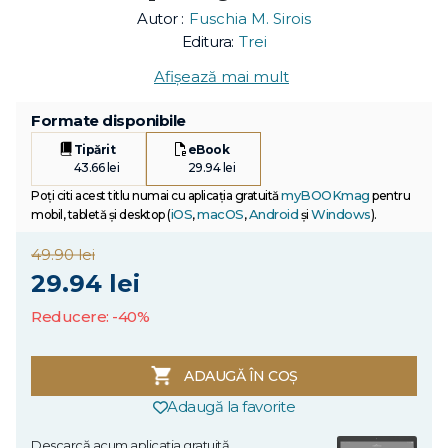
Autor :
Fuschia M. Sirois
Editura:
Trei
Afișează mai mult
Formate disponibile
Tipărit
eBook
43.66 lei
29.94 lei
myBOOKmag
Poți citi acest titlu numai cu aplicația gratuită
pentru
iOS
macOS
Android
Windows
mobil, tabletă și desktop (
,
,
și
).
49.90 lei
29.94 lei
Reducere: -40%
ADAUGĂ ÎN COȘ
Adaugă la favorite
Descarcă acum aplicația gratuită