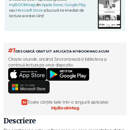
myBOOKmag
din
Apple Store
,
Google Play
sau
Microsoft Store
și bucură-te imediat de
lectura acestei cărți!
#1
DESCARCĂ GRATUIT APLICAȚIA MYBOOKMAG ACUM
Citește oriunde, oricând. Sincronizează-ți biblioteca și
continuă lectura pe orice dispozitiv.
Toate cărțile tale într-o singură aplicație:
M
MyBookMag
Descriere