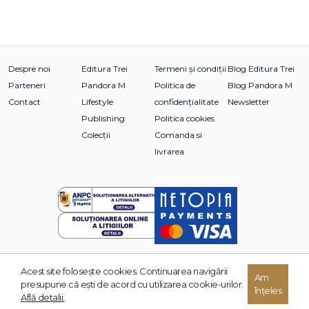
Despre noi
Editura Trei
Termeni și condiții
Blog Editura Trei
Parteneri
Pandora M
Politica de
Blog Pandora M
Contact
Lifestyle
confidențialitate
Newsletter
Publishing
Politica cookies
Colecții
Comanda si
livrarea
Acest site foloseşte cookies. Continuarea navigării
Am
© 2026 Grupul Editorial TREI. Toate drepturile rezervate.
presupune că eşti de acord cu utilizarea cookie-urilor.
înțeles
Dezvoltat de:
Află detalii.