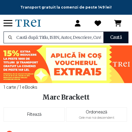
Transport gratuit la comenzi de peste 149 lei!
Caută
1 carte / 1 eBooks
Marc Brackett
Ordonează
Filtează
Cele mai noi descendent