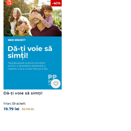
-40%
Dă-ți voie să simți!
Marc Brackett
19.79 lei
32.98 lei