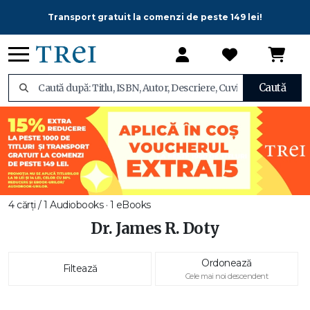
Transport gratuit la comenzi de peste 149 lei!
Caută
4 cărți / 1 Audiobooks · 1 eBooks
Dr. James R. Doty
Ordonează
Filtează
Cele mai noi descendent