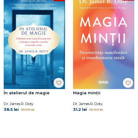
În atelierul de magie
Magia minții
Dr. James R. Doty
Dr. James R. Doty
38.5 lei
31.2 lei
55.00 lei
52.00 lei