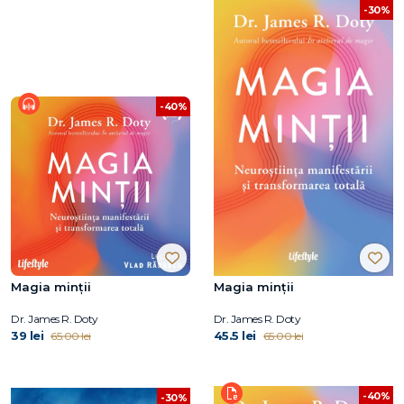
-30%
-40%
Magia minții
Magia minții
Dr. James R. Doty
Dr. James R. Doty
39 lei
45.5 lei
65.00 lei
65.00 lei
-40%
-30%