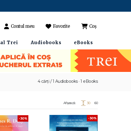
Contul meu
Favorite
Coș
al Trei
Audiobooks
eBooks
4 cărți / 1 Audiobooks · 1 eBooks
Afișează:
30
60
-30%
-30%