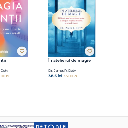
ții
În atelierul de magie
. Doty
Dr. James R. Doty
38.5 lei
.00 lei
55.00 lei