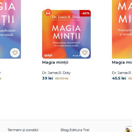
-40%
Magia minții
Magia min
y
Dr. James R. Doty
Dr. James R
39 lei
45.5 lei
i
65.00 lei
65
Termeni și condiții
Blog Editura Trei