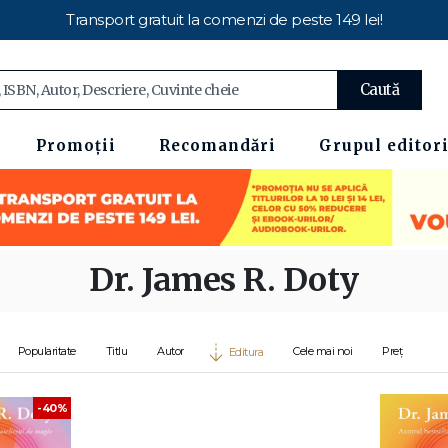
Transport gratuit la comenzi de peste 149 lei!
Caută
Promoții
Recomandări
Grupul editori
Dr. James R. Doty
Popularitate
Titlu
Autor
Cele mai noi
Preț
Editura
-40%