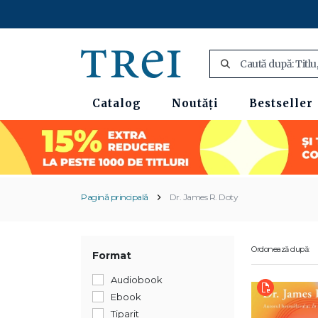
Catalog
Noutăți
Bestseller
Pagină principală
Dr. James R. Doty
Ordonează după:
Format
Audiobook
Ebook
Tiparit