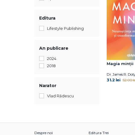
Editura
Lifestyle Publishing
An publicare
2024
Magia minții
2018
Dr. James R. Dot
31.2 lei
52.00 le
Narator
Vlad Rădescu
Despre noi
Editura Trei