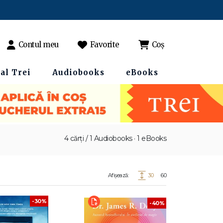
Contul meu
Favorite
Coș
al Trei
Audiobooks
eBooks
4 cărți / 1 Audiobooks · 1 eBooks
Afișează:
30
60
-30%
-40%