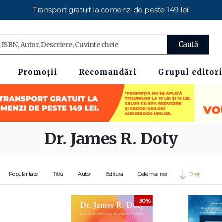
Transport gratuit la comenzi de peste 149 lei!
Caută
Promoții
Recomandări
Grupul editori
Dr. James R. Doty
Popularitate
Titlu
Autor
Editura
Cele mai noi
Preț
-30%