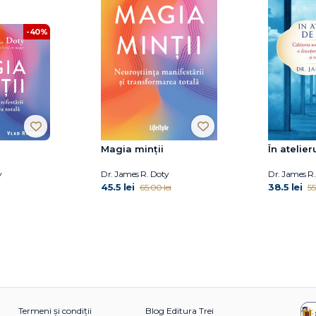
-40%
Magia minții
În atelie
y
Dr. James R. Doty
Dr. James R
45.5 lei
38.5 lei
65.00 lei
55
Termeni și condiții
Blog Editura Trei