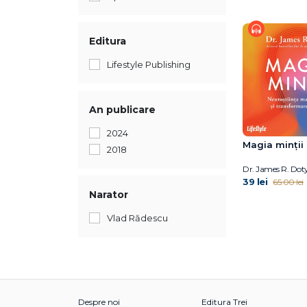
Editura
Lifestyle Publishing
An publicare
2024
Magia minții
2018
Dr. James R. Dot
39 lei
65.00 lei
Narator
Vlad Rădescu
Despre noi
Editura Trei