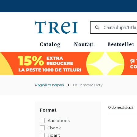
Catalog
Noutăți
Bestseller
Pagină principală
Dr. James R. Doty
Ordonează după:
Format
Audiobook
Ebook
Tiparit