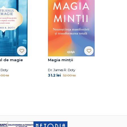
rul de magie
Magia minții
. Doty
Dr. James R. Doty
31.2 lei
.00 lei
52.00 lei