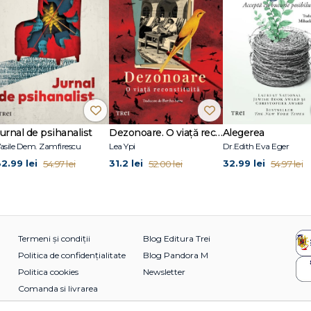
Jurnal de psihanalist
Dezonoare. O viață reconstituită
Alegerea
asile Dem. Zamfirescu
Lea Ypi
Dr.Edith Eva Eger
32.99 lei
31.2 lei
32.99 lei
54.97 lei
52.00 lei
54.97 lei
Termeni și condiții
Blog Editura Trei
Politica de confidențialitate
Blog Pandora M
Politica cookies
Newsletter
Comanda si livrarea