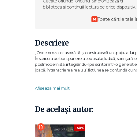
Citește oriunde, oricând. Sincronizează-ți
biblioteca și continuă lectura pe orice dispozitiv.
Toate cărțile tale î
M
Descriere
„Orice prozator aspiră să-și construiască un spațiu al lui
În scriitura de transpunere a toposului, ludică, sprințară, 
postmodernistă, integrându-l pe scriitor într-o generație,
joacă, în transcrierea realului, ficțiunea se confundă cu
„Antifrazismul lui Creangă și «marea trăncăneală» a lui Car
Simionescu. Nu mai puțin transpare și tutelara umbră a lui 
Afișează mai mult
academician
„El susținea (motiv pentru care l‑au și spânzurat) că singurul 
De același autor:
striga părerile cu atâta sârguință și cu deznădejde, deși nu
avea un rost «al tău» și numai al tău. Drama de a trăi rostu
aceea o țintă?“ - Ion Mărculescu
-40%
De același autor: