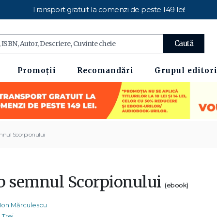
Transport gratuit la comenzi de peste 149 lei!
Caută
Promoții
Recomandări
Grupul editori
nul Scorpionului
b semnul Scorpionului
(ebook)
Ion Mărculescu
Trei