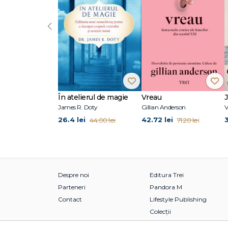
Turnul (2017)
‹
Exil la Tomis (2017, poezie)
Dunăvăț (2018)
Un fluture trecea strada (2020, poezie)
Jurnalul unui profesor (2022)
În atelierul de magie
Vreau
James R. Doty
Gillian Anderson
V
Și fusesem izgonit din Rai (2023)
26.4 lei
42.72 lei
44.00 lei
71.20 lei
Despre noi
Editura Trei
Parteneri
Pandora M
Contact
Lifestyle Publishing
Colecții