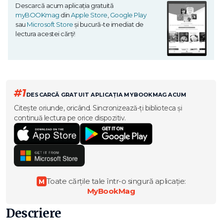
Descarcă acum aplicația gratuită
myBOOKmag
din
Apple Store
,
Google Play
sau
Microsoft Store
și bucură-te imediat de
lectura acestei cărți!
#1
DESCARCĂ GRATUIT APLICAȚIA MYBOOKMAG ACUM
Citește oriunde, oricând. Sincronizează-ți biblioteca și
continuă lectura pe orice dispozitiv.
Toate cărțile tale într-o singură aplicație:
M
MyBookMag
Descriere