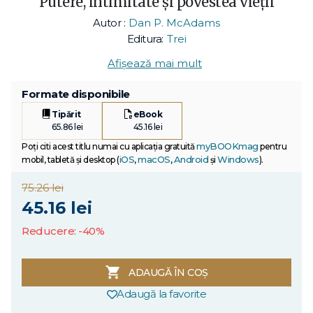
Putere, intimitate și povestea vieții
Autor :
Dan P. McAdams
Editura:
Trei
Afișează mai mult
Formate disponibile
Tipărit
eBook
65.86 lei
45.16 lei
myBOOKmag
Poți citi acest titlu numai cu aplicația gratuită
pentru
iOS
macOS
Android
Windows
mobil, tabletă și desktop (
,
,
și
).
75.26 lei
45.16 lei
Reducere: -40%
ADAUGĂ ÎN COȘ
Adaugă la favorite