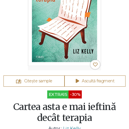
Citește sample
Ascultă fragment
EXTRA15
-30%
Cartea asta e mai ieftină
decât terapia
Autor :
Liz Kelly