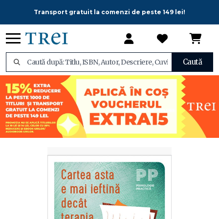
Transport gratuit la comenzi de peste 149 lei!
Caută