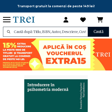
Transport gratuit la comenzi de peste 149 lei!
Caută