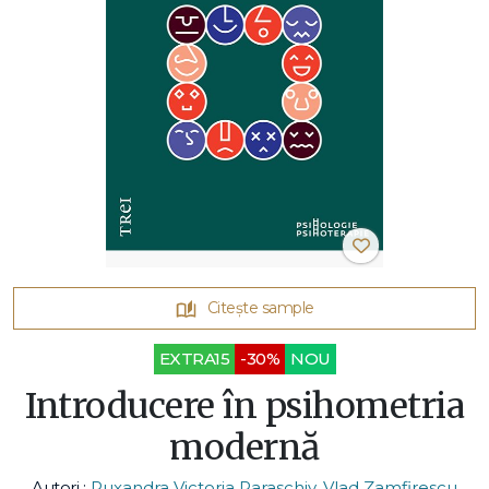
Citește sample
EXTRA15
-30%
NOU
Introducere în psihometria
modernă
Autori :
Ruxandra Victoria Paraschiv
,
Vlad Zamfirescu