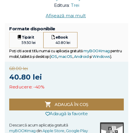
Editura:
Trei
Afișează mai mult
Formate disponibile
Tipărit
eBook
59.50 lei
40.80 lei
myBOOKmag
Poți citi acest titlu numai cu aplicația gratuită
pentru
iOS
macOS
Android
Windows
mobil, tabletă și desktop (
,
,
și
).
68.00 lei
40.80 lei
Reducere: -40%
ADAUGĂ ÎN COȘ
Adaugă la favorite
Descarcă acum aplicația gratuită
myBOOKmag
din
Apple Store
,
Google Play