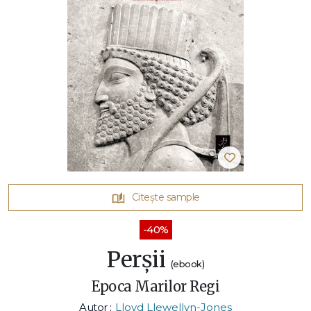
Citește sample
-40%
Perșii
(ebook)
Epoca Marilor Regi
Autor :
Lloyd Llewellyn-Jones