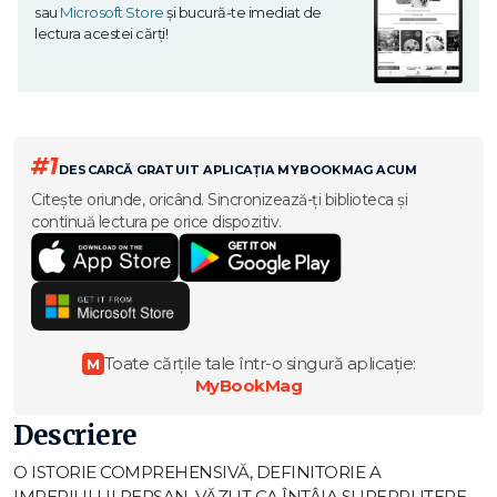
sau
Microsoft Store
și bucură-te imediat de
lectura acestei cărți!
#1
DESCARCĂ GRATUIT APLICAȚIA MYBOOKMAG ACUM
Citește oriunde, oricând. Sincronizează-ți biblioteca și
continuă lectura pe orice dispozitiv.
Toate cărțile tale într-o singură aplicație:
M
MyBookMag
Descriere
O ISTORIE COMPREHENSIVĂ, DEFINITORIE A
IMPERIULUI PERSAN, VĂZUT CA ÎNTÂIA SUPERPUTERE