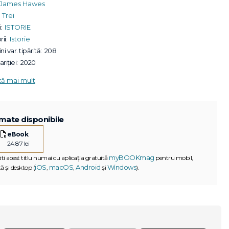
James Hawes
Trei
:
ISTORIE
ii:
Istorie
ni var. tipărită:
208
riției:
2020
ză mai mult
mate disponibile
eBook
24.87 lei
myBOOKmag
iti acest titlu numai cu aplicația gratuită
pentru mobil,
iOS
macOS
Android
Windows
ă și desktop (
,
,
și
).
G