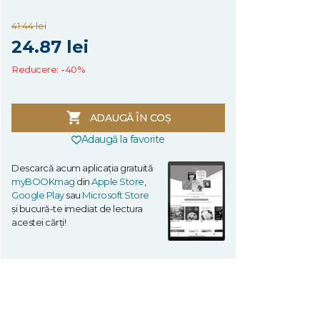
41.44 lei
24.87 lei
Reducere: -40%
ADAUGĂ ÎN COȘ
Adaugă la favorite
Descarcă acum aplicația gratuită
myBOOKmag
din
Apple Store
,
Google Play
sau
Microsoft Store
și bucură-te imediat de lectura
acestei cărți!