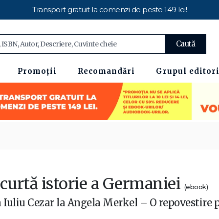
Transport gratuit la comenzi de peste 149 lei!
Caută
Promoții
Recomandări
Grupul editori
scurtă istorie a Germaniei
(ebook)
a Iuliu Cezar la Angela Merkel – O repovestire