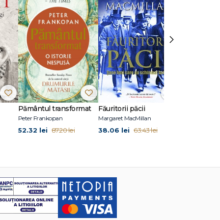
›
Pământul transformat
Făuritorii păcii
SPQR
Peter Frankopan
Margaret MacMillan
Mary Beard
52.32 lei
38.06 lei
47.52 lei
87.20 lei
63.43 lei
79.