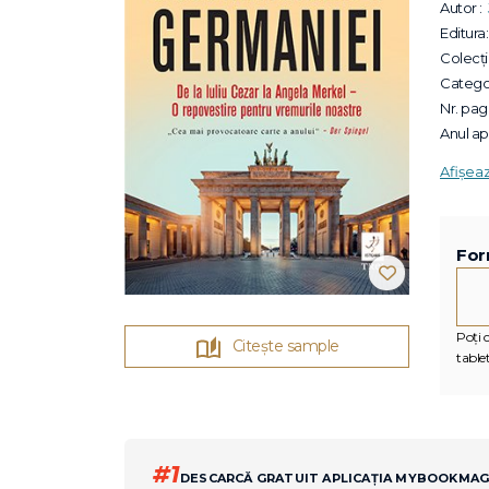
Autor :
Editura:
Colecții
Categor
Nr. pagi
Anul apa
Afișea
For
Poți c
Citește sample
tablet
#1
DESCARCĂ GRATUIT APLICAȚIA MYBOOKMA