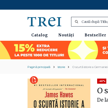
Catalog
Noutăți
Bestseller
Pagină principală
Istorie
O scurtă istorie a Germaniei
-40%
O 
De l