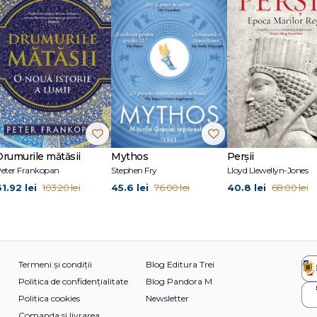
Drumurile mătăsii
Mythos
Perșii
eter Frankopan
Stephen Fry
Lloyd Llewellyn-Jones
1.92 lei
45.6 lei
40.8 lei
103.20 lei
76.00 lei
68.00 lei
Termeni și condiții
Blog Editura Trei
Politica de confidențialitate
Blog Pandora M
Politica cookies
Newsletter
Comanda si livrarea