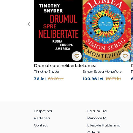
‹
Drumul spre nelibertate
Lumea
Timothy Snyder
Simon Sebag Montefiore
P
36 lei
100.98 lei
6
60.00 lei
168.29 lei
Despre noi
Editura Trei
Parteneri
Pandora M
Contact
Lifestyle Publishing
Colecții