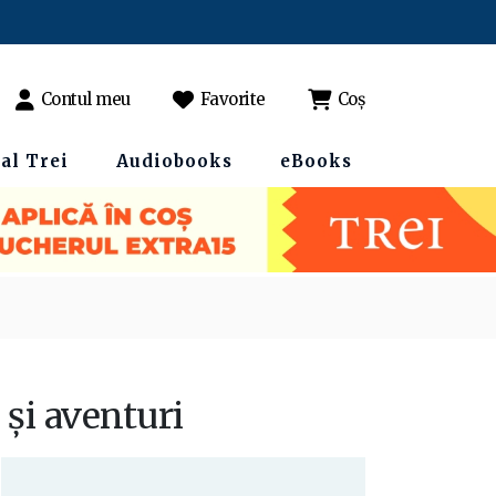
Contul meu
Favorite
Coș
al Trei
Audiobooks
eBooks
 şi aventuri