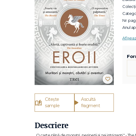
Colecții
Categor
Nr. pagi
Anul apa
Afișea
For
Citește
Ascultă
sample
fragment
Descriere
„O carte plină de monştri, peripeţii şi zei intriganţi." - Th