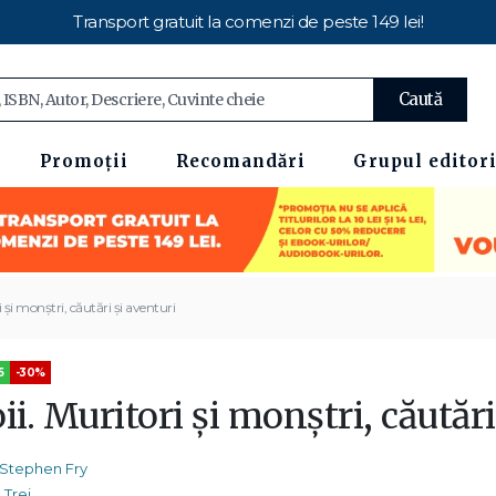
Transport gratuit la comenzi de peste 149 lei!
Caută
Promoții
Recomandări
Grupul editori
i şi monştri, căutări şi aventuri
5
-30%
ii. Muritori şi monştri, căutări
Stephen Fry
Trei