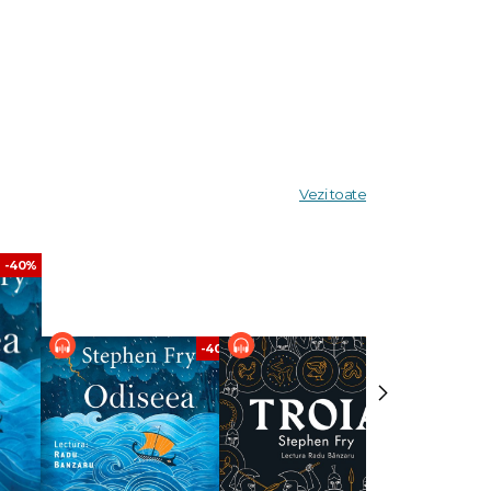
Vezi toate
-40%
-40%
-40%
›