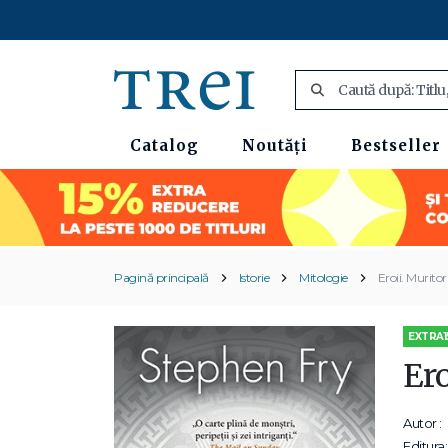
Catalog
Noutăți
Bestseller
Pagină principală
Istorie
Mitologie
Eroii. Muritor
EXTRA1
Ero
Autor :
Editura: