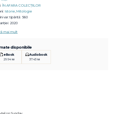
:
ÎN AFARA COLECȚIILOR
ii:
Istorie
,
Mitologie
ni var. tipărită:
560
riției:
2020
ză mai mult
mate disponibile
eBook
Audiobook
29.94 lei
37.43 lei
e Mail on Sunday