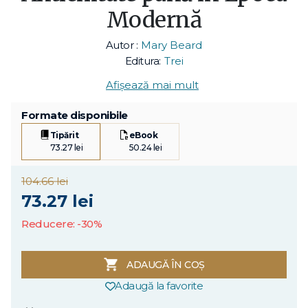
Modernă
Autor :
Mary Beard
Editura:
Trei
Afișează mai mult
Formate disponibile
Tipărit
eBook
73.27 lei
50.24 lei
104.66 lei
73.27 lei
Reducere: -30%
ADAUGĂ ÎN COȘ
Adaugă la favorite