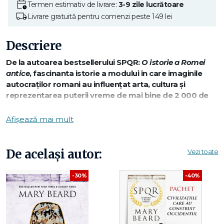
Termen estimativ de livrare:
3-9 zile lucrătoare
Livrare gratuită pentru comenzi peste 149 lei
Descriere
De la autoarea bestsellerului SPQR:
O istorie a Romei
antice
, fascinanta istorie a modului în care imaginile
autocraților romani au influențat arta, cultura și
reprezentarea puterii vreme de mai bine de 2 000 de
ani.
Afișează mai mult
Cum arată chipul puterii? Cine ajunge să fie comemorat în
artă și de ce? Cum reacționăm la statuile politicienilor pe
De același autor:
Vezi toate
care îi desconsiderăm? În această carte – pe fundalul
contemporan al „războiului statuilor“ –, Mary Beard
-30%
-40%
relatează povestea felului în care portretele celor bogați,
puternici și celebri din lumea occidentală au fost modelate
vreme de două milenii după imaginile împăraților romani,
îndeosebi ale „Celor doisprezece Cezari“, de la cinicul Iulius