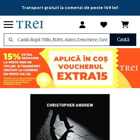
Transport gratuit la comenzi de peste 149 lei!
Caută