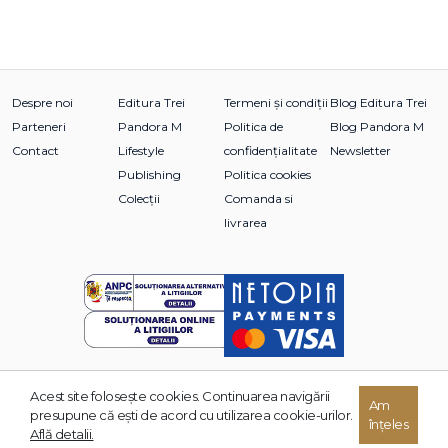
Despre noi
Editura Trei
Termeni și condiții
Blog Editura Trei
Parteneri
Pandora M
Politica de
Blog Pandora M
Contact
Lifestyle
confidențialitate
Newsletter
Publishing
Politica cookies
Colecții
Comanda si
livrarea
Acest site foloseşte cookies. Continuarea navigării
© 2026 Grupul Editorial TREI. Toate drepturile rezervate.
Am
presupune că eşti de acord cu utilizarea cookie-urilor.
înțeles
Dezvoltat de:
Află detalii.