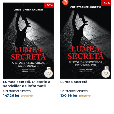
-40%
-30%
Lumea secretă. O istorie a
Lumea secretă
serviciilor de informații
Christopher Andrew
Christopher Andrew
147.26 lei
100.98 lei
210.37 lei
168.29 lei