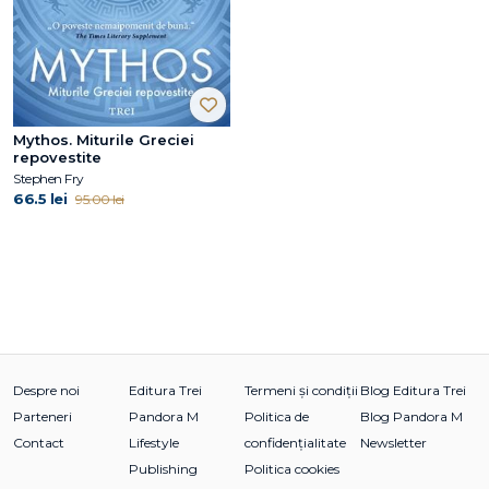
Mythos. Miturile Greciei
repovestite
Stephen Fry
66.5 lei
95.00 lei
Despre noi
Editura Trei
Termeni și condiții
Blog Editura Trei
Parteneri
Pandora M
Politica de
Blog Pandora M
Contact
Lifestyle
confidențialitate
Newsletter
Publishing
Politica cookies