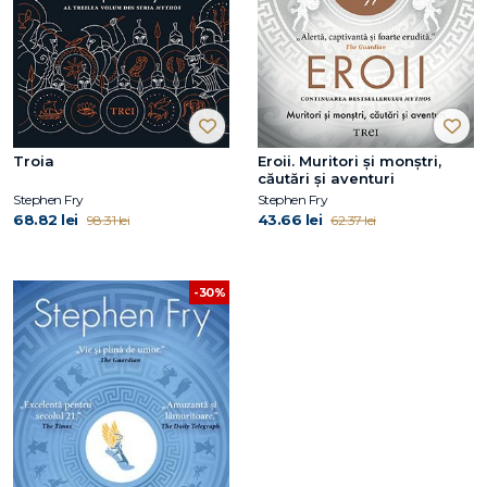
Troia
Eroii. Muritori şi monştri,
căutări şi aventuri
Stephen Fry
Stephen Fry
68.82 lei
43.66 lei
98.31 lei
62.37 lei
-30%