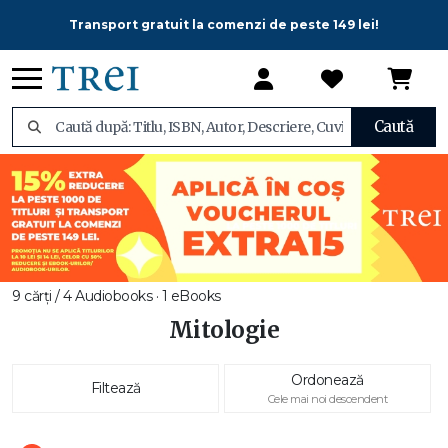
Transport gratuit la comenzi de peste 149 lei!
Caută
9 cărți / 4 Audiobooks · 1 eBooks
Mitologie
Ordonează
Filtează
Cele mai noi descendent