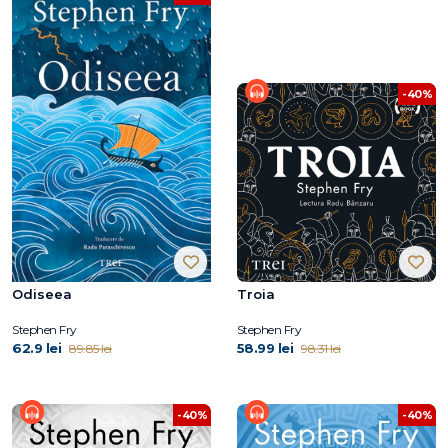
-40%
Odiseea
Troia
Stephen Fry
Stephen Fry
62.9 lei
58.99 lei
89.85 lei
98.31 lei
-40%
-40%