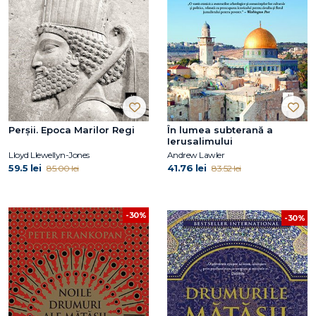
Perșii. Epoca Marilor Regi
În lumea subterană a
Ierusalimului
Lloyd Llewellyn-Jones
Andrew Lawler
59.5 lei
41.76 lei
85.00 lei
83.52 lei
-30%
-30%