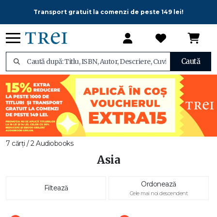
Transport gratuit la comenzi de peste 149 lei!
Caută
7 cărți / 2 Audiobooks
Asia
Ordonează
Filtează
Cele mai noi descendent