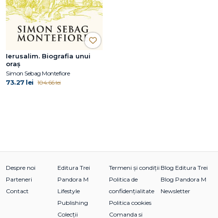
Ierusalim. Biografia unui
oraș
Simon Sebag Montefiore
73.27 lei
104.66 lei
Despre noi
Editura Trei
Termeni și condiții
Blog Editura Trei
Parteneri
Pandora M
Politica de
Blog Pandora M
Contact
Lifestyle
confidențialitate
Newsletter
Publishing
Politica cookies
Colecții
Comanda si