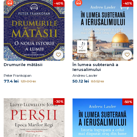
-40%
-40%
Drumurile mătăsii
În lumea subterană a
Ierusalimului
Peter Frankopan
Andrew Lawler
77.4 lei
50.12 lei
129.00 lei
83.52 lei
-30%
-50%