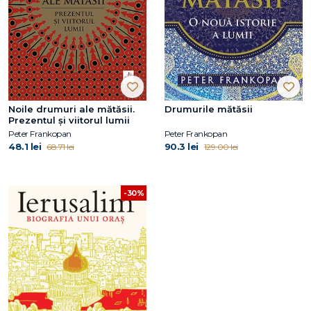
Noile drumuri ale mătăsii.
Drumurile mătăsii
Prezentul și viitorul lumii
Peter Frankopan
Peter Frankopan
48.1 lei
90.3 lei
68.71 lei
129.00 lei
-30%