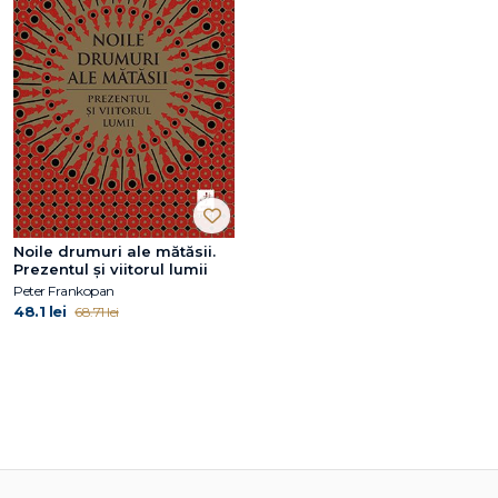
Noile drumuri ale mătăsii.
Prezentul și viitorul lumii
Peter Frankopan
48.1 lei
68.71 lei