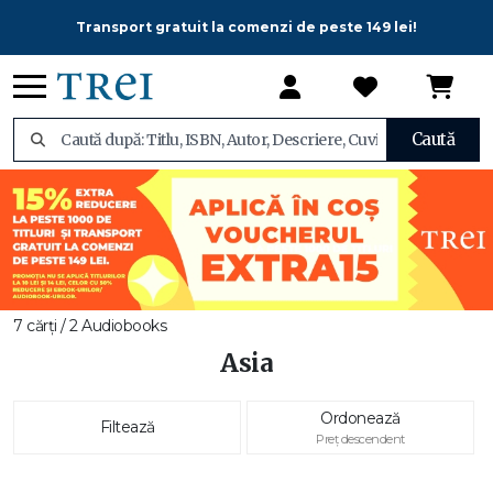
Transport gratuit la comenzi de peste 149 lei!
Caută
7 cărți / 2 Audiobooks
Asia
Ordonează
Filtează
Preț descendent