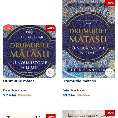
-30%
-40%
Drumurile mătăsii
Drumurile mătăsii
Peter Frankopan
Peter Frankopan
77.4 lei
90.3 lei
129.00 lei
129.00 lei
-30%
-30%