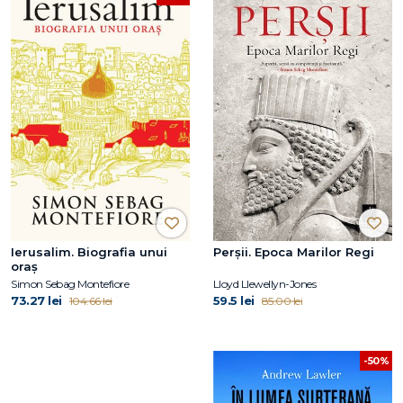
Ierusalim. Biografia unui
Perșii. Epoca Marilor Regi
oraș
Simon Sebag Montefiore
Lloyd Llewellyn-Jones
73.27 lei
59.5 lei
104.66 lei
85.00 lei
-50%