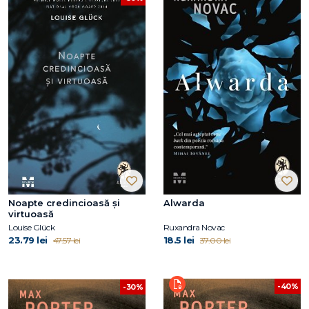
Noapte credincioasă și
Alwarda
virtuoasă
Louise Glück
Ruxandra Novac
23.79 lei
18.5 lei
47.57 lei
37.00 lei
-40%
-30%