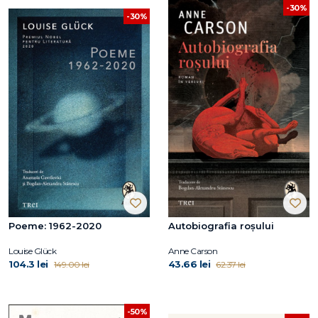
-30%
-30%
Poeme: 1962-2020
Autobiografia roșului
Louise Glück
Anne Carson
104.3 lei
43.66 lei
149.00 lei
62.37 lei
-50%