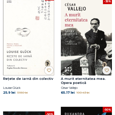
-35%
Rețete de iarnă din colectiv
A murit eternitatea mea.
Opera poetică
Louise Glück
César Vallejo
25.9 lei
65.17 lei
51.80 lei
100.43 lei
-50%
-50%