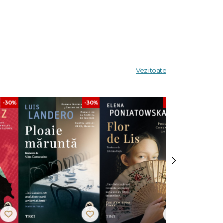
Vezi toate
-30%
-30%
-30%
 în
ri în
ului
›
bilul