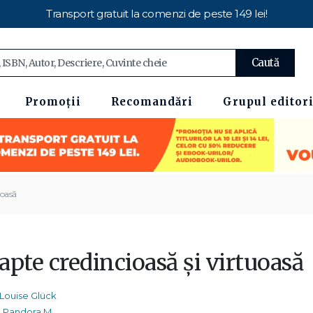
Transport gratuit la comenzi de peste 149 lei!
Caută
Promoții
Recomandări
Grupul editori
uoasă
pte credincioasă și virtuoasă
Louise Glück
Pandora M