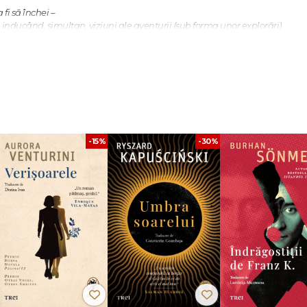
fi să închei –
inducând, simultan, viziuni ale aventurii (sub forma unor explorări)
.
intermitență,
-15%
-30%
 ca ele să ajungă la mulți oameni. Numai că unii poeți nu văd această difuziune
 privesc această transcendere temporal, secvențial, vor să ajungă la mulți citito
titori vin doar unul câte unul." Louise Glück, din Discursul de acceptare a Premi
o figură centrală a poeziei americane din ultimele cinci decenii este remarca
dezabuzate, ea rămâne o mare creatoare de magie. Nu este vorba aici despre
l cuvântului. Mai curând, pentru Glück și vocile personajelor sale, simpla