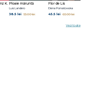
nz K.
Ploaie măruntă
Flor de Lis
Scriu Iliada
ză nu
Luis Landero
Elena Poniatowska
Pierre Michon
ok
38.5 lei
45.5 lei
41.3 lei
55.00 lei
65.00 lei
59.0
zece
Vezi toate
n
l Book