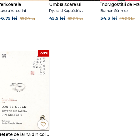
Verișoarele
Umbra soarelui
Îndrăgostiții de Fra
e un volum atât de puternic este inventivitatea cu care autoarea reacționea
urora Venturini
Ryszard Kapuściński
Burhan Sönmez
nii cu totul noi asupra lumii pe care și-o construiește."
The New York Times Bo
46.75 lei
45.5 lei
34.3 lei
55.00 lei
65.00 lei
49.00 lei
rtante voci din poezia americană contemporană. Este autoarea a douăspre
ck este laureata celor mai importante premii literare de peste ocean și di
miul Tranströmer 2020
,
National Humanities Medal 2015
,
Nationa
tzer 1993
,
National Book Critics Circle Award 1985
.
-50%
Rețete de iarnă din colectiv