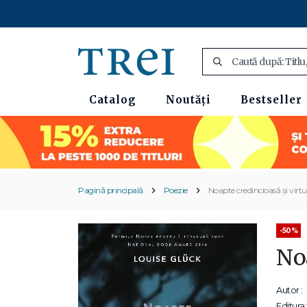
Catalog
Noutăți
Bestseller
Pagină principală
Poezie
Noapte credincioasă și virt
-50%
Noa
Autor :
Editura: