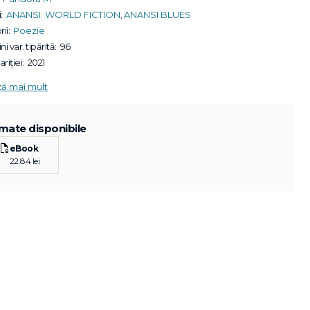
:
ANANSI. WORLD FICTION
,
ANANSI BLUES
ii:
Poezie
ni var. tipărită:
96
riției:
2021
ză mai mult
mate disponibile
eBook
22.84 lei