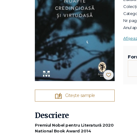
Colecții
Categor
Nr. pagi
Anul apa
Afișea
For
Citește sample
Descriere
Premiul Nobel pentru Literatură 2020
National Book Award 2014