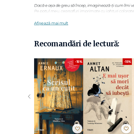
Dacă e așa de greu să încep, imaginează-ți cum îmi va 
Pe patul meu, cearșafuri imprimate cu iahturi colorate 
și senzații de blândă legănare, ca-ntr-un scrânciob.
Afișează mai mult
Primăvara, și draperiile flutură.
Adierile pătrund în cameră, aducând primele insecte.
Zumzetul ca o rugăciune.
Recomandări de lectură:
Rememorări esențiale dintr-o memorie cuprinzătoare
Puncte de limpezime într-o pâclă de ceață, vizibile cu 
-15%
-15%
ca un far a cărui unică misiune
e să emită un semnal.
„Aceia dintre noi care scriu cărți vor, cel puțin teoretic,
termeni spațiali, ca în cazul unei săli pline de oameni. Ei
timp, în viitor, dar, într-un mod foarte profund, acești ci
‹
Nobel pentru Literatură
„Unul dintre motivele pentru care Glück s-a dovedit a fi 
său talent de a reabilita magia. În ciuda austerității 
optimism sau despre recuperare, în sensul convențional a
supraviețuire apare ca o minune fără pereche...