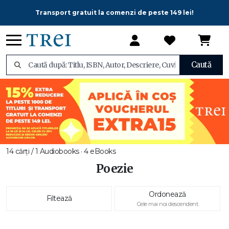
Transport gratuit la comenzi de peste 149 lei!
Caută
14 cărți / 1 Audiobooks · 4 eBooks
Poezie
Ordonează
Filtează
Cele mai noi descendent