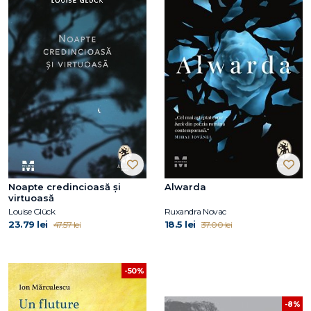
Noapte credincioasă și
Alwarda
virtuoasă
Louise Glück
Ruxandra Novac
23.79 lei
18.5 lei
47.57 lei
37.00 lei
-50%
-8%