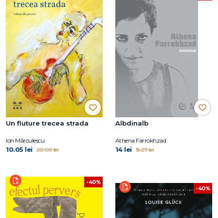
Un fluture trecea strada
Albdinalb
Ion Mărculescu
Athena Farrokhzad
10.05 lei
14 lei
20.09 lei
15.27 lei
-40%
-40%