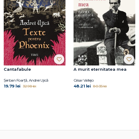
Cantafabule
A murit eternitatea mea
Șerban Foarță, Andrei Ujică
César Vallejo
19.79 lei
48.21 lei
32.98 lei
80.35 lei