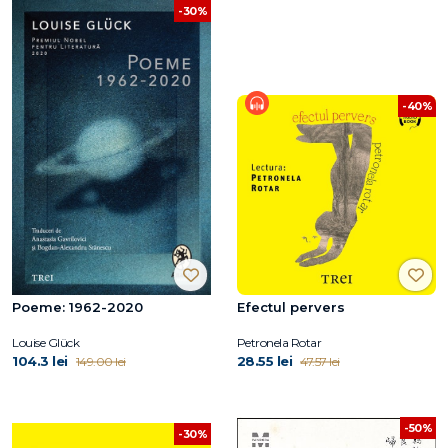
-30%
-40%
Poeme: 1962-2020
Efectul pervers
Louise Glück
Petronela Rotar
104.3 lei
28.55 lei
149.00 lei
47.57 lei
-50%
-30%