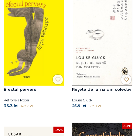
Efectul pervers
Rețete de iarnă din colectiv
Petronela Rotar
Louise Glück
33.3 lei
25.9 lei
47.57 lei
51.80 lei
-53%
-35%