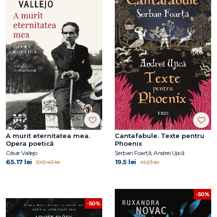
A murit eternitatea mea.
Cantafabule. Texte pentru
Opera poetică
Phoenix
César Vallejo
Șerban Foarță, Andrei Ujică
65.17 lei
19.5 lei
100.43 lei
41.23 lei
-50%
-50%