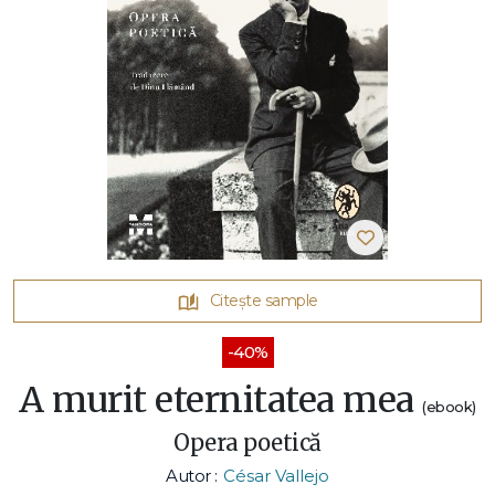
Citește sample
-40%
A murit eternitatea mea
(ebook)
Opera poetică
Autor :
César Vallejo