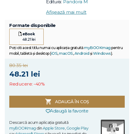
Editura:
Pandora M
Afișează mai mult
Formate disponibile
eBook
48.21 lei
myBOOKmag
Poți citi acest titlu numai cu aplicația gratuită
pentru
iOS
macOS
Android
Windows
mobil, tabletă și desktop (
,
,
și
).
80.35 lei
48.21 lei
Reducere: -40%
ADAUGĂ ÎN COȘ
Adaugă la favorite
Descarcă acum aplicația gratuită
myBOOKmag
din
Apple Store
,
Google Play
sau
Microsoft Store
și bucură-te imediat de