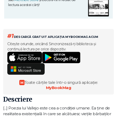
lectura acestei cărți!
#1
DESCARCĂ GRATUIT APLICAȚIA MYBOOKMAG ACUM
Citește oriunde, oricând. Sincronizează-ți biblioteca și
continuă lectura pe orice dispozitiv.
Toate cărțile tale într-o singură aplicație:
M
MyBookMag
Descriere
[...] Poezia lui Vallejo este cea a condiției umane. Ea ține de
realitatea existențială în care se alcătuiesc viețile bărbaților