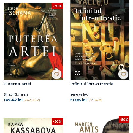
-30%
Puterea artei
Infinitul într-o trestie
Simon Schama
Irene Vallejo
169.47 lei
51.06 lei
242.09 lei
72.94 lei
-50%
-30%