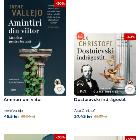
-30%
-40%
Amintiri din viitor
Dostoievski îndrăgostit
Irene Vallejo
Alex Christofi
45.5 lei
37.43 lei
65.00 lei
62.37 lei
-30%
-30%