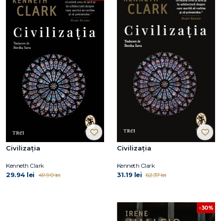
Civilizația
Civilizația
Kenneth Clark
Kenneth Clark
29.94 lei
31.19 lei
49.90 lei
62.37 lei
-30%