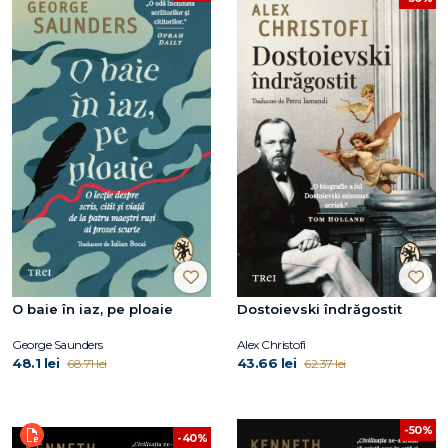
O baie în iaz, pe ploaie
Dostoievski îndrăgostit
George Saunders
Alex Christofi
48.1 lei
43.66 lei
68.71 lei
62.37 lei
-50%
-40%