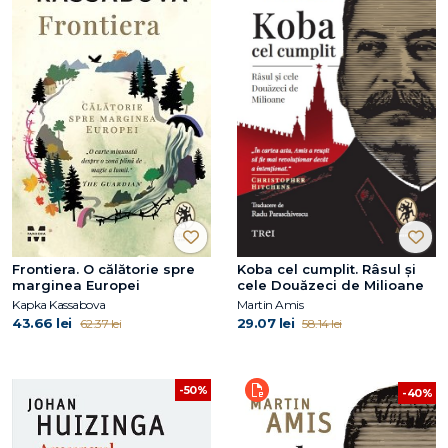
Frontiera. O călătorie spre
Koba cel cumplit. Râsul și
marginea Europei
cele Douăzeci de Milioane
Kapka Kassabova
Martin Amis
43.66 lei
29.07 lei
62.37 lei
58.14 lei
-50%
-40%