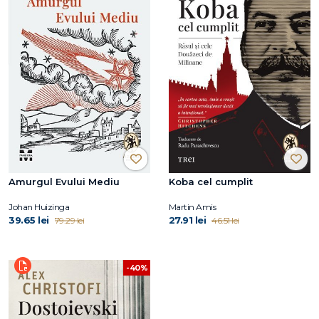
Amurgul Evului Mediu
Koba cel cumplit
Johan Huizinga
Martin Amis
39.65 lei
27.91 lei
79.29 lei
46.51 lei
-40%