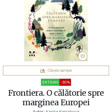
Citește sample
EXTRA15
-30%
Frontiera. O călătorie spre
marginea Europei
Autor :
Kapka Kassabova