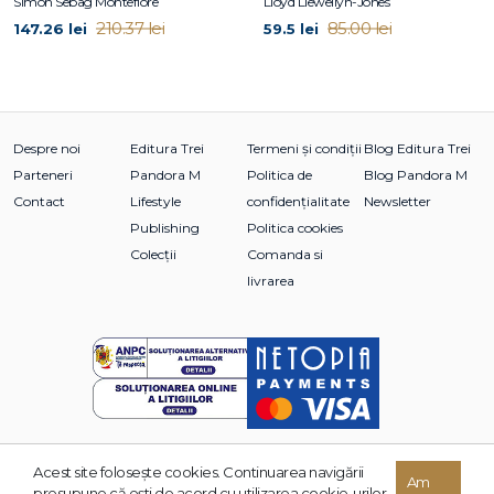
Simon Sebag Montefiore
Lloyd Llewellyn-Jones
210.37 lei
85.00 lei
147.26 lei
59.5 lei
Despre noi
Editura Trei
Termeni și condiții
Blog Editura Trei
Parteneri
Pandora M
Politica de
Blog Pandora M
Contact
Lifestyle
confidențialitate
Newsletter
Publishing
Politica cookies
Colecții
Comanda si
livrarea
Acest site foloseşte cookies. Continuarea navigării
© 2026 Grupul Editorial TREI. Toate drepturile rezervate.
Am
presupune că eşti de acord cu utilizarea cookie-urilor.