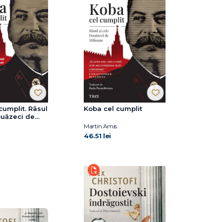
cumplit. Râsul
Koba cel cumplit
ouăzeci de
Martin Amis
46.51 lei