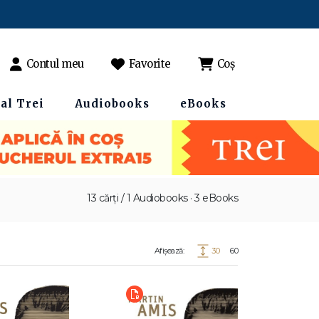
Contul meu
Favorite
Coș
al Trei
Audiobooks
eBooks
13 cărți / 1 Audiobooks · 3 eBooks
Afișează:
30
60