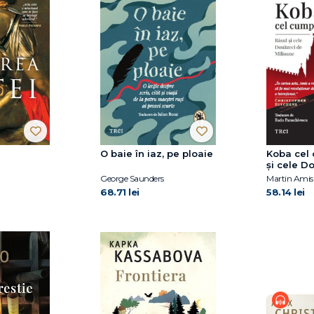
O baie în iaz, pe ploaie
Koba cel 
și cele D
Milioane
George Saunders
Martin Amis
68.71 lei
58.14 lei