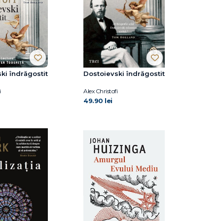
ki îndrăgostit
Dostoievski îndrăgostit
i
Alex Christofi
49.90 lei