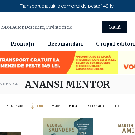
Transport gratuit la comenzi de peste 149 lei!
Caută
Promoții
Recomandări
Grupul editori
ANANSI MENTOR
SI MENTOR
Popularitate
Autor
Editura
Cele mai noi
Preț
Titlu