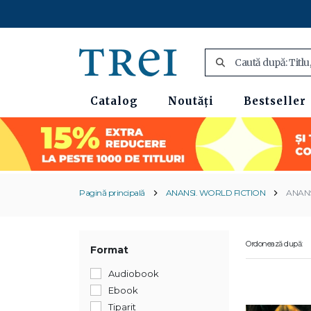
Catalog
Noutăți
Bestseller
Pagină principală
ANANSI. WORLD FICTION
ANAN
Ordonează după:
Format
Audiobook
Ebook
Tiparit