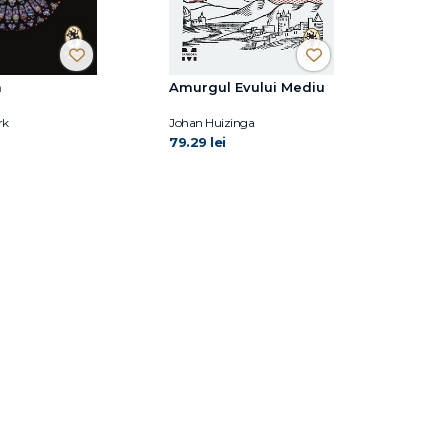
a
Amurgul Evului Mediu
rk
Johan Huizinga
79.29 lei