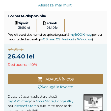
Afișează mai mult
Formate disponibile
Tipărit
eBook
38.50 lei
26.40 lei
myBOOKmag
Poți citi acest titlu numai cu aplicația gratuită
pentru
iOS
macOS
Android
Windows
mobil, tabletă și desktop (
,
,
și
).
44.00 lei
26.40 lei
Reducere: -40%
ADAUGĂ ÎN COȘ
Adaugă la favorite
Descarcă acum aplicația gratuită
myBOOKmag
din
Apple Store
,
Google Play
sau
Microsoft Store
și bucură-te imediat de
lectura acestei cărți!