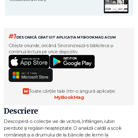
#1
DESCARCĂ GRATUIT APLICAȚIA MYBOOKMAG ACUM
Citește oriunde, oricând. Sincronizează-ți biblioteca și
continuă lectura pe orice dispozitiv.
Toate cărțile tale într-o singură aplicație:
M
MyBookMag
Descriere
Descoperă o colecție vie de victorii, înfrângeri, iubiri
pierdute și regăsiri neașteptate. O analiză caldă a școlii
românești și a drumului de la băncile de lemn la