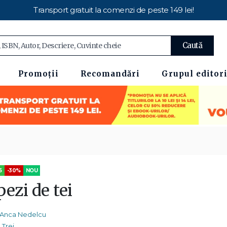
Transport gratuit la comenzi de peste 149 lei!
Caută
Promoții
Recomandări
Grupul editori
5
-30%
NOU
ezi de tei
Anca Nedelcu
Trei