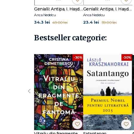
Genialii: Antipa, I. Hașdeu, Vuia, Brâncuși, Enescu. 1886 – Un an din copilăria lor
Genialii: Antipa, I. Hașdeu, Vuia, Brâncuși, Enescu. 1886 – Un an din copilăria lor
Anca Nedelcu
Anca Nedelcu
34.3 lei
23.4 lei
49.00 lei
39.00 lei
Bestseller categorie:
-30%
-30%
‹
Vitraliu din fragmente de fantomă
Satantango