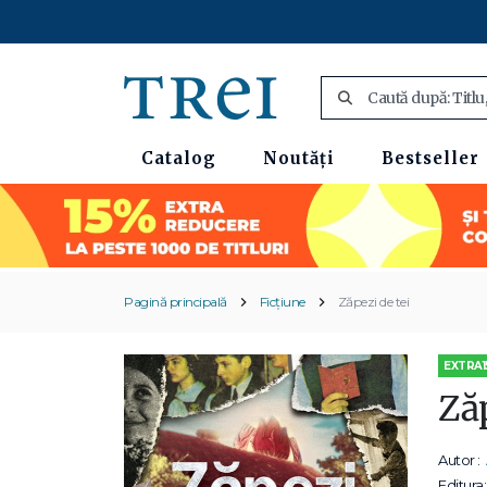
Catalog
Noutăți
Bestseller
Pagină principală
Ficțiune
Zăpezi de tei
EXTRA1
Zăp
Autor :
Editura: