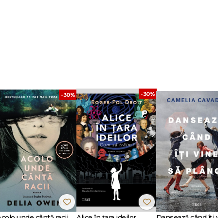
-30%
-30%
Acolo unde cântă racii
Alice în țara ideilor