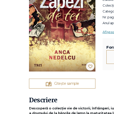
Colecții
Categor
Nr. pagi
Anul apa
Afișea
For
Citește sample
Descriere
Descoperă o colecție vie de victorii, înfrângeri, i
a drumului de la băncile de lemn la maturitatea l