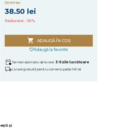
55.00 lei
38.50 lei
Reducere: -30%
ADAUGĂ ÎN COȘ
Adaugă la favorite
Termen estimativ de livrare:
3-9 zile lucrătoare
Livrare gratuită pentru comenzi peste 149 lei
ești și