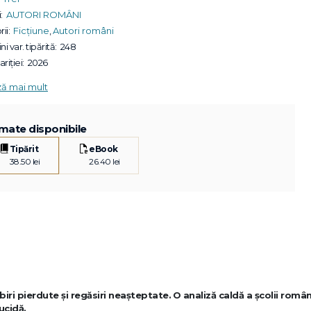
:
AUTORI ROMÂNI
ii:
Ficțiune
,
Autori români
ni var. tipărită:
248
riției:
2026
ză mai mult
mate disponibile
Tipărit
eBook
38.50 lei
26.40 lei
ubiri pierdute și regăsiri neașteptate.
O analiză caldă a școlii român
ucidă.