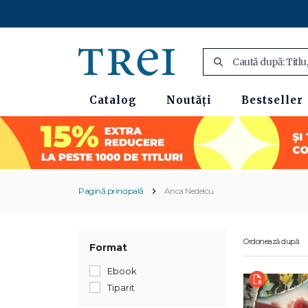
Catalog
Noutăți
Bestseller
Pagină principală
Anca Nedelcu
Ordonează după:
Format
Ebook
Tiparit