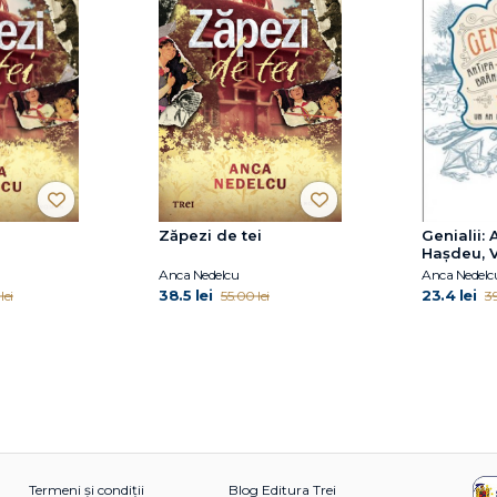
Zăpezi de tei
Genialii: A
Hașdeu, V
Enescu. 1
Anca Nedelcu
Anca Nedelc
din copilă
38.5 lei
23.4 lei
lei
55.00 lei
39
Termeni și condiții
Blog Editura Trei