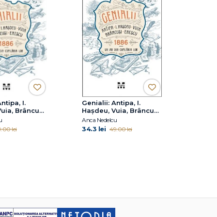
ntipa, I.
Genialii: Antipa, I.
uia, Brâncuși,
Hașdeu, Vuia, Brâncuși,
886 – Un an
Enescu. 1886 – Un an
u
Anca Nedelcu
ria lor
din copilăria lor
34.3 lei
.00 lei
49.00 lei