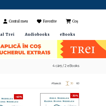
Contul meu
Favorite
Coș
al Trei
Audiobooks
eBooks
4 cărți / 2 eBooks
Afișează:
30
60
-30%
-40%