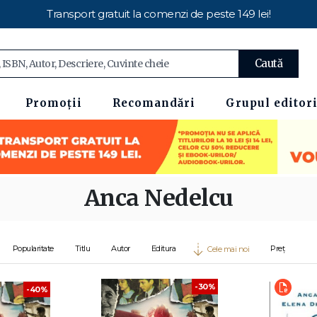
Transport gratuit la comenzi de peste 149 lei!
Caută
Promoții
Recomandări
Grupul editori
Anca Nedelcu
Popularitate
Titlu
Autor
Editura
Preț
Cele mai noi
-30%
-40%