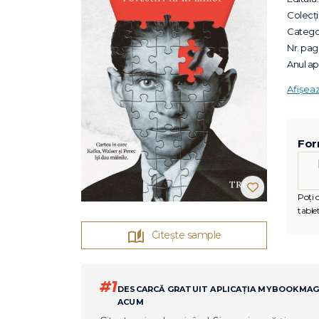
Colecții
Categor
Nr. pagi
Anul apa
Afișea
For
Poți c
tablet
Citește sample
#1
DESCARCĂ GRATUIT APLICAȚIA MYBOOKMA
ACUM