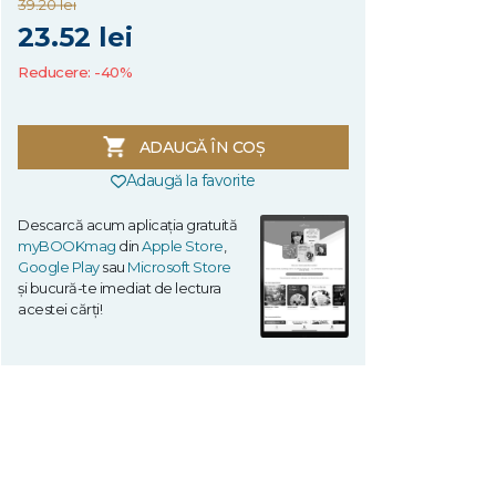
39.20 lei
23.52 lei
Reducere: -40%
ADAUGĂ ÎN COȘ
Adaugă la favorite
Descarcă acum aplicația gratuită
myBOOKmag
din
Apple Store
,
Google Play
sau
Microsoft Store
și bucură-te imediat de lectura
acestei cărți!