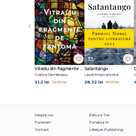
răspunde mamei dacă te-ar întreba, ca pe vremuri, când îi 
să scrii epistole către un tată inexistent? Te crezi Kaf
Ovidiu Lorenz (n. 1986) este scriitor și traducător. Abso
‹
la Cluj (2014). În perioada 2017–2023, concomitent cu real
de scriere creativă în proză. A publicat în Apostrof, Dil
Medicală, pe platformele Cod de poveste, Laconic, LiterNa
2025). Semnează „Confesiunile unui meloman“ în Observa
Vitraliu din fragmente de fantomă
Satantango
Cristina Demetrescu
László Krasznahorkai
C
31.2 lei
28.32 lei
52.00 lei
47.20 lei
Despre noi
Editura Trei
Parteneri
Pandora M
Contact
Lifestyle Publishing