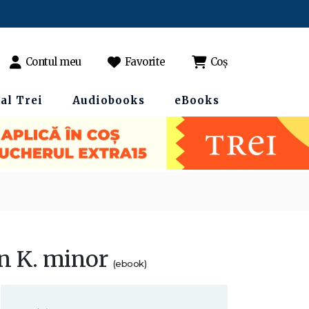
Contul meu
Favorite
Coș
al Trei
Audiobooks
eBooks
în K. minor
(ebook)