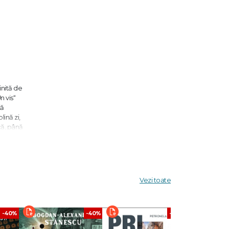
inită de
n vis“
ză
ină zi,
că, până
s al
Vezi toate
rezumat
-40%
-40%
-40%
erostite,
ai