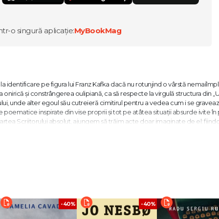
ntr-o singură aplicație:
MyBookMag
 identificare pe figura lui Franz Kafka dacă nu rotunjind o vârstă nemaiîmpl
onirică și constrângerea oulipiană, ca să respecte la virgulă structura din „U
ui, unde alter egoul său cutreieră cimitirul pentru a vedea cum i se gravea
tice inspirate din vise proprii și tot pe atâtea situații absurde ivite în pl
oartea Scriitorului absolut, ajungem să trăim acte doar imaginate de el; fiind
l nostru intim: eternul domn K., inform și infirm și infim, reluând același proce
tutelare ce îi atârnă la căpătâi autorului (Kafka, împreună cu Robert Walser și
măcar o povestioară de 5 000 de semne. Eventual o piesă de teatru, absurdă și
te de viață — prima din a ta, ultima din a lui — nu fac de-o scrisoare. V-ați 
-40%
-40%
at importante, purtătoare de miez ca o pâine fierbinte, să vă scape, mereu n
 câte zări să le strângi, ca praful înghițit pe nepusă masă? Dar, mai ales, ce i-