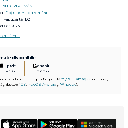
:
AUTORI ROMÂNI
ii:
Ficțiune
,
Autori români
ni var. tipărită:
192
riției:
2026
ză mai mult
mate disponibile
Tipărit
eBook
34.30 lei
23.52 lei
myBOOKmag
iti acest titlu numai cu aplicația gratuită
pentru mobil,
iOS
macOS
Android
Windows
ă și desktop (
,
,
și
).
G