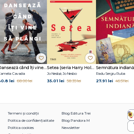
scriai pe rupte lui Moș Crăciun, și de Crăciun, și de Paști, ce faci, băiete, t
ka, te pomenești?“ - OVIDIU LORENZ
lvent de profil matematică–informatică la Târgu Mureș, doctor în literatură c
izarea unei trilogii poetice sub alt nume, a participat la numeroase cursuri/a
ema veche (rubrica „Onirodrom“), Familia, Ficțiunea OPTm, Revista de Povestir
utica, Literomania și Matca literară. Inclus în antologia Box Office. Proza (
tor cultural. Debutează ca prozator cu volumul de față.
Dansează când îți vine să plângi
Setea (seria Harry Hole, vol. 11)
Semnătura indiană
amelia Cavadia
Jo Nesbø, Jo Nesbo
Radu Sergiu Ruba
40.8 lei
35.01 lei
27.91 lei
68.00 lei
58.35 lei
46.51 lei
Termeni și condiții
Blog Editura Trei
Politica de confidențialitate
Blog Pandora M
Politica cookies
Newsletter