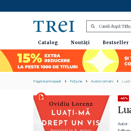
Catalog
Noutăți
Bestseller
Pagină principală
Ficțiune
Autori români
Luați-
-40%
Lua
Autor :
Editura: