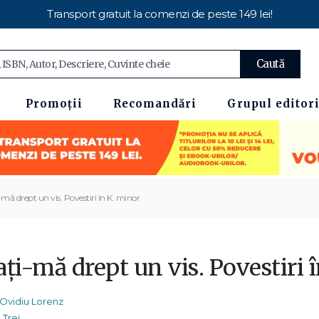
Transport gratuit la comenzi de peste 149 lei!
Caută
Promoții
Recomandări
Grupul editori
mă drept un vis. Povestiri în K. minor
ți-mă drept un vis. Povestiri 
Ovidiu Lorenz
Trei