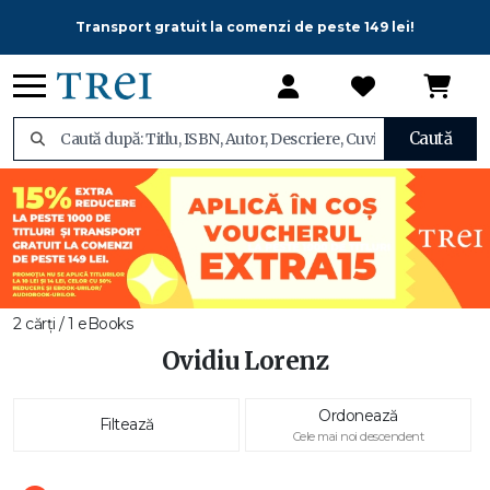
Transport gratuit la comenzi de peste 149 lei!
Caută
2 cărți / 1 eBooks
Ovidiu Lorenz
Ordonează
Filtează
Cele mai noi descendent