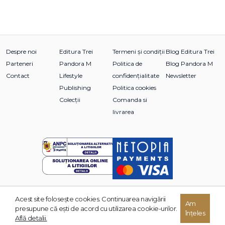
Despre noi
Editura Trei
Termeni și condiții
Blog Editura Trei
Parteneri
Pandora M
Politica de
Blog Pandora M
Contact
Lifestyle
confidențialitate
Newsletter
Publishing
Politica cookies
Colecții
Comanda si
livrarea
Acest site foloseşte cookies. Continuarea navigării
© 2026 Grupul Editorial TREI. Toate drepturile rezervate.
Am
presupune că eşti de acord cu utilizarea cookie-urilor.
înțeles
Dezvoltat de:
Află detalii.