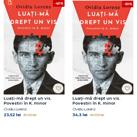
-40%
-30%
Luați-mă drept un vis.
Luați-mă drept un vis.
Povestiri în K. minor
Povestiri în K. minor
Ovidiu Lorenz
Ovidiu Lorenz
23.52 lei
34.3 lei
39.20 lei
49.00 lei