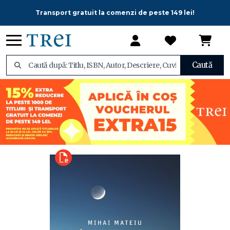
Transport gratuit la comenzi de peste 149 lei!
Caută