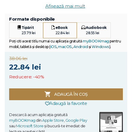
Afișează mai mult
Formate disponibile
Tipărit
eBook
Audiobook
23.79 lei
22.84 lei
28.55 lei
myBOOKmag
Poți citi acest titlu numai cu aplicația gratuită
pentru
iOS
macOS
Android
Windows
mobil, tabletă și desktop (
,
,
și
).
38.06 lei
22.84 lei
Reducere: -40%
ADAUGĂ ÎN COȘ
Adaugă la favorite
Descarcă acum aplicația gratuită
myBOOKmag
din
Apple Store
,
Google Play
sau
Microsoft Store
și bucură-te imediat de
lectura acestei cărți!