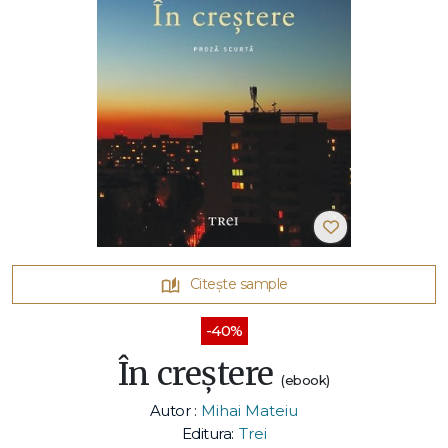
Citește sample
-40%
În creștere
(ebook)
Autor :
Mihai Mateiu
Editura:
Trei