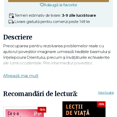
Adaugă la favorite
Termen estimativ de livrare:
3-9 zile lucrătoare
Livrare gratuită pentru comenzi peste 149 lei
Descriere
Preocuparea pentru rezolvarea problemelor reale cu
ajutorul poveștilor imaginare urmează tradițiile basmului și
înțelepciunii Orientului, precum și învățăturile echivalente
ale lumii occidentale. Prin intermediul povestilor,
psihoterapia și arta vindecării sunt îmbogățite și uneori chiar
desăvârșite. Pornind de la principiile psihoterapiei sistemice
Afișează mai mult
și bazându-se pe o îndelungată experiență în hipnoza
clinică autorul ne invită să ne extindem posibilitățile de
intervenție terapeutică și ne oferă oferă o colecție de
Recomandări de lectură:
Vezi toate
povești care pot fi utilizate cu succes în consiliere,
psihoterapie, pedagogie sau tratamente medicale. In a
-15%
doua parte a cărții descoperim instrumente precum
-15%
inducerea transei, recadrarea, utilizarea metaforei, precum