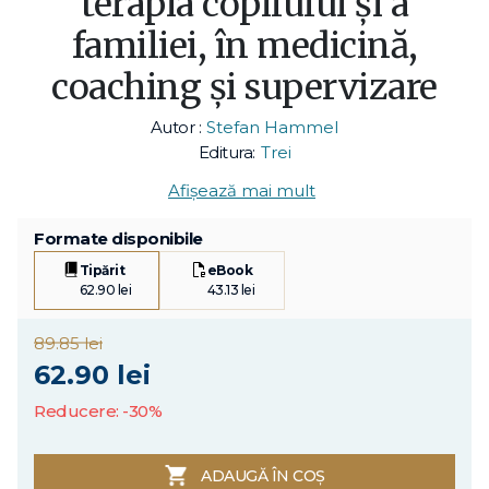
terapia copilului și a
familiei, în medicină,
coaching și supervizare
Autor :
Stefan Hammel
Editura:
Trei
Afișează mai mult
Formate disponibile
Tipărit
eBook
62.90 lei
43.13 lei
89.85 lei
62.90 lei
Reducere: -30%
ADAUGĂ ÎN COȘ