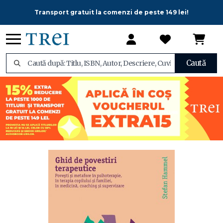
Transport gratuit la comenzi de peste 149 lei!
Caută