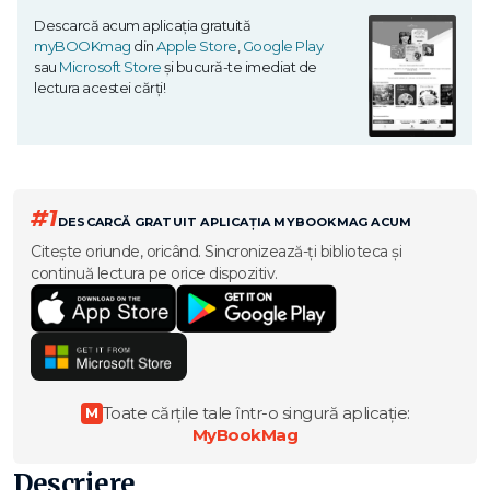
Descarcă acum aplicația gratuită
myBOOKmag
din
Apple Store
,
Google Play
sau
Microsoft Store
și bucură-te imediat de
lectura acestei cărți!
#1
DESCARCĂ GRATUIT APLICAȚIA MYBOOKMAG ACUM
Citește oriunde, oricând. Sincronizează-ți biblioteca și
continuă lectura pe orice dispozitiv.
Toate cărțile tale într-o singură aplicație:
M
MyBookMag
Descriere