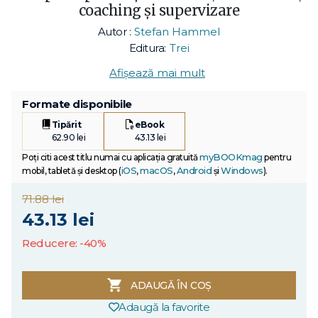
coaching și supervizare
Autor :
Stefan Hammel
Editura:
Trei
Afișează mai mult
Formate disponibile
Tipărit
eBook
62.90 lei
43.13 lei
myBOOKmag
Poți citi acest titlu numai cu aplicația gratuită
pentru
iOS
macOS
Android
Windows
mobil, tabletă și desktop (
,
,
și
).
71.88 lei
43.13 lei
Reducere: -40%
ADAUGĂ ÎN COȘ
Adaugă la favorite