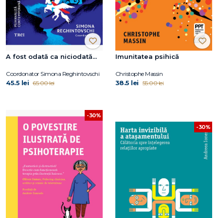
A fost odată ca niciodată...
Imunitatea psihică
Coordonator Simona Reghintovschi
Christophe Massin
45.5 lei
38.5 lei
65.00 lei
55.00 lei
-30%
-30%