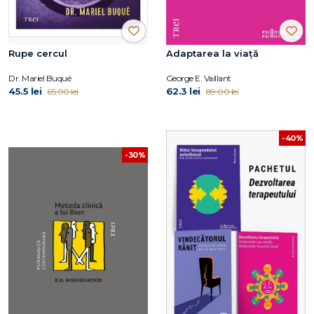
Rupe cercul
Adaptarea la viață
Dr. Mariel Buqué
George E. Vaillant
45.5 lei
62.3 lei
65.00 lei
89.00 lei
-40%
-30%