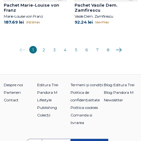
Pachet Marie-Louise von
Pachet Vasile Dem.
Franz
Zamfirescu
Marie-Louise von Franz
Vasile Dem. Zamfirescu
187.69 lei
92.24 lei
312.81 lei
164.71 lei
Anterioara
Următoarea
1
2
3
4
5
6
7
8
Despre noi
Editura Trei
Termeni și condiții
Blog Editura Trei
Parteneri
Pandora M
Politica de
Blog Pandora M
Contact
Lifestyle
confidențialitate
Newsletter
Publishing
Politica cookies
Colecții
Comanda si
livrarea