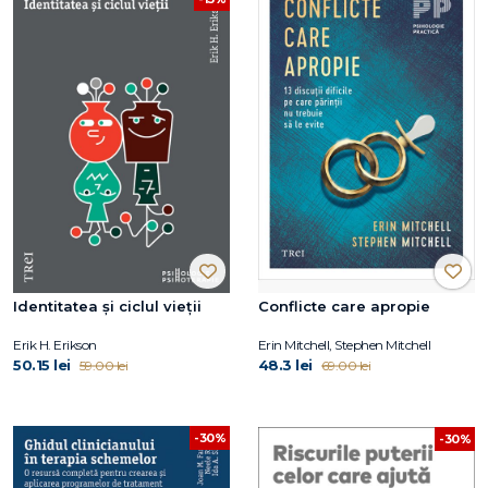
Identitatea și ciclul vieții
Conflicte care apropie
Erik H. Erikson
Erin Mitchell, Stephen Mitchell
50.15 lei
48.3 lei
59.00 lei
69.00 lei
-30%
-30%