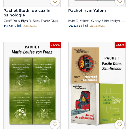
Pachet Studii de caz în
Pachet Irvin Yalom
psihologie
Geoff Rolls, Elyn R. Saks, Franz Ruppert, Harald Banzhaf, Steven K. Huprich, Christina Moutsou
Irvin D. Yalom, Ginny Elkin, Molyn Leszcz
197.05 lei
244.83 lei
345.69 lei
408.05 lei
-40%
-44%