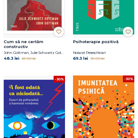
Cum să ne certăm
Psihoterapie pozitivă
constructiv
John Gottman, Julie Schwartz Gottman
Nossrat Peseschkian
48.3 lei
69.3 lei
69.00 lei
99.00 lei
-30%
-30%