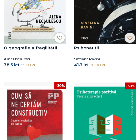
O geografie a fragilității
Psihonauții
Alina Necșulescu
Sinziana Ravini
38.5 lei
41.3 lei
55.00 lei
59.00 lei
-30%
-30%