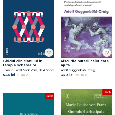
Ghidul clinicianului în
Riscurile puterii celor care
terapia schemelor
ajută
Joan M. Farell, Neele Reiss, Ida A.Show
Adolf Guggenbühl-Craig
52.5 lei
34.3 lei
75.00 lei
49.00 lei
-30%
-30%