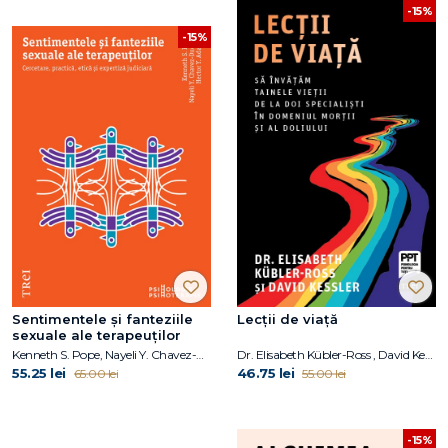
-15%
-15%
Sentimentele și fanteziile
Lecții de viață
sexuale ale terapeuților
Kenneth S. Pope, Nayeli Y. Chavez-Dueñas, Hector Y. Adames
Dr. Elisabeth Kübler-Ross , David Kessler
55.25 lei
46.75 lei
65.00 lei
55.00 lei
-15%