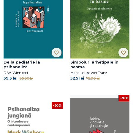
De la pediatrie la
Simboluri arhetipale în
psihanaliză
basme
D.W. Winnicott
Marie-Louise von Franz
59.5 lei
52.5 lei
85.00 lei
75.00 lei
-30%
-30%