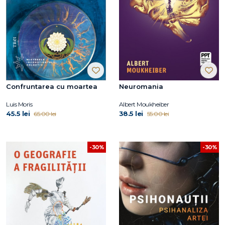
Confruntarea cu moartea
Neuromania
Luis Moris
Albert Moukheiber
45.5 lei
38.5 lei
65.00 lei
55.00 lei
-30%
-30%