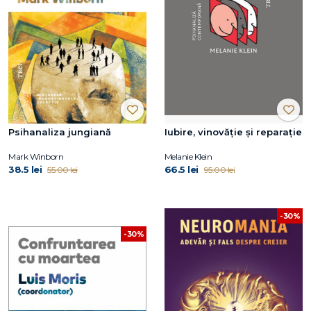
Psihanaliza jungiană
Iubire, vinovăție și reparație
Mark Winborn
Melanie Klein
38.5 lei
66.5 lei
55.00 lei
95.00 lei
-30%
-30%