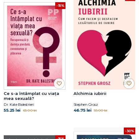
-15%
Ce s-a întâmplat cu viața
Alchimia iubirii
mea sexuală?
Dr. Kate Balestrieri
Stephen Grosz
55.25 lei
46.75 lei
65.00 lei
55.00 lei
-30%
-15%