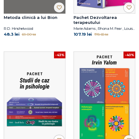
Metoda clinică a lui Bion
Pachet Dezvoltarea
terapeutului
R.D. Hinshelwood
Marie Adams , Rhona M. Fear , Louis Cozolino
48.3 lei
107.19 lei
69.00 lei
178.65 lei
-43%
-40%