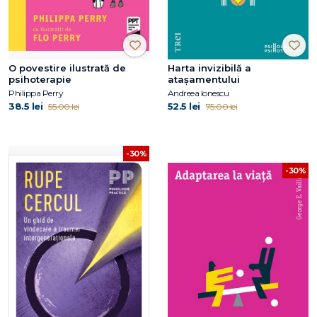
O povestire ilustrată de
Harta invizibilă a
psihoterapie
atașamentului
Philippa Perry
Andreea Ionescu
38.5 lei
52.5 lei
55.00 lei
75.00 lei
-30%
-30%