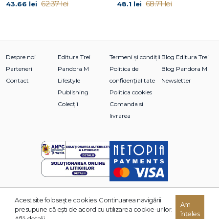
62.37 lei
68.71 lei
43.66 lei
48.1 lei
Despre noi
Editura Trei
Termeni și condiții
Blog Editura Trei
Parteneri
Pandora M
Politica de
Blog Pandora M
Contact
Lifestyle
confidențialitate
Newsletter
Publishing
Politica cookies
Colecții
Comanda si
livrarea
Acest site foloseşte cookies. Continuarea navigării
Am
© 2026 Grupul Editorial TREI. Toate drepturile rezervate.
presupune că eşti de acord cu utilizarea cookie-urilor.
înțeles
Dezvoltat de:
Află detalii.