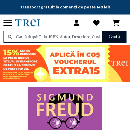
Transport gratuit la comenzi de peste 149 lei!
Caută