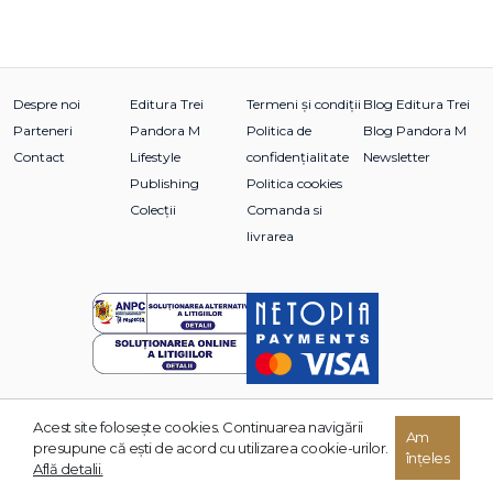
Notă introductivă la ediția a doua
Scriitorul şi activitatea fantasmatică
Notă introductivă
Despre noi
Editura Trei
Termeni și condiții
Blog Editura Trei
Parteneri
Pandora M
Politica de
Blog Pandora M
O amintire din copilărie a lui Leonardo da Vinci
Contact
Lifestyle
confidențialitate
Newsletter
Notă introductivă
Capitolul I
Publishing
Politica cookies
Capitolul II
Colecții
Comanda si
Capitolul III
livrarea
Capitolul IV
Capitolul V
Capitolul VI
Motivul alegerii casetei
Notă introductivă
Capitolul I
Capitolul II
Acest site foloseşte cookies. Continuarea navigării
© 2026 Grupul Editorial TREI. Toate drepturile rezervate.
Am
presupune că eşti de acord cu utilizarea cookie-urilor.
înțeles
Dezvoltat de:
Află detalii.
Moise al lui Michelangelo