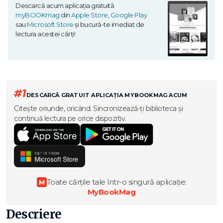
Descarcă acum aplicația gratuită
myBOOKmag
din
Apple Store
,
Google Play
sau
Microsoft Store
și bucură-te imediat de
lectura acestei cărți!
#1
DESCARCĂ GRATUIT APLICAȚIA MYBOOKMAG ACUM
Citește oriunde, oricând. Sincronizează-ți biblioteca și
continuă lectura pe orice dispozitiv.
Toate cărțile tale într-o singură aplicație:
M
MyBookMag
Descriere