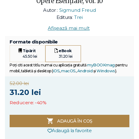
Opere Esenţiale, vol. 10
Autor :
Sigmund Freud
Editura:
Trei
Afișează mai mult
Formate disponibile
Tipărit
eBook
45.50 lei
31.20 lei
myBOOKmag
Poți citi acest titlu numai cu aplicația gratuită
pentru
iOS
macOS
Android
Windows
mobil, tabletă și desktop (
,
,
și
).
52.00 lei
31.20 lei
Reducere: -40%
ADAUGĂ ÎN COȘ
Adaugă la favorite