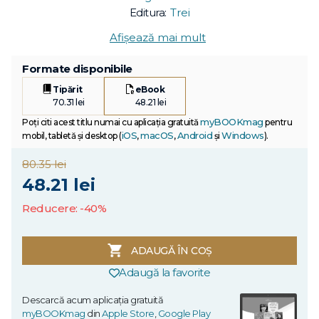
Editura:
Trei
Afișează mai mult
Formate disponibile
Tipărit
eBook
70.31 lei
48.21 lei
myBOOKmag
Poți citi acest titlu numai cu aplicația gratuită
pentru
iOS
macOS
Android
Windows
mobil, tabletă și desktop (
,
,
și
).
80.35 lei
48.21 lei
Reducere: -40%
ADAUGĂ ÎN COȘ
Adaugă la favorite
Descarcă acum aplicația gratuită
myBOOKmag
din
Apple Store
,
Google Play