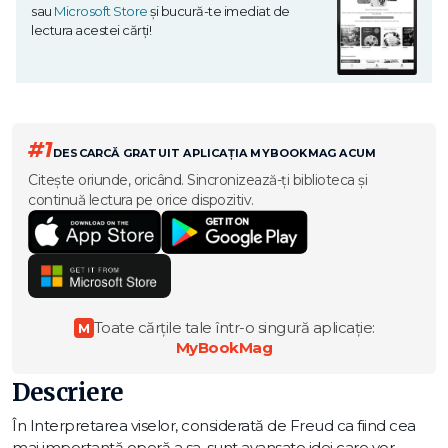
sau
Microsoft Store
și bucură-te imediat de
lectura acestei cărți!
#1
DESCARCĂ GRATUIT APLICAȚIA MYBOOKMAG ACUM
Citește oriunde, oricând. Sincronizează-ți biblioteca și
continuă lectura pe orice dispozitiv.
Toate cărțile tale într-o singură aplicație:
M
MyBookMag
Descriere
În Interpretarea viselor, considerată de Freud ca fiind cea
mai importantă operă a sa, sunt avansate idei care vor