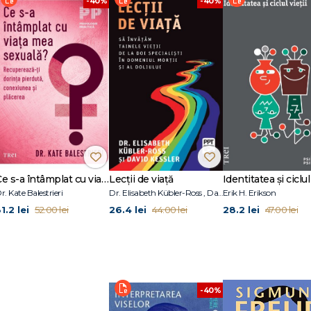
-40%
-40%
ței pulsio- nale sexuale, dacă își pot obține din ea, printr‑o oarecare reparti
 această plăcere și nu ar mai realiza niciun alt progres. Se pare astfel că prin
iuni – cea sexuală și cea egoistă – ei vor fi capabili de realizări tot mai înal
ecunoscute de la bun început, în viața sexuală infantilă, predispoziții către o
mă fază, foarte timpurie, în prim‑plan stă erotismul oral; a doua dintre ace
rotism anal, abia într‑o a treia fază (care la copil se dezvoltă doar până la pr
rea zonelor genitale propriu‑zise - SIGMUND FREUD
Ce s-a întâmplat cu viața mea sexuală?
Lecții de viață
Identitatea și ciclul 
r. Kate Balestrieri
Dr. Elisabeth Kübler-Ross , David Kessler
Erik H. Erikson
1.2 lei
26.4 lei
28.2 lei
52.00 lei
44.00 lei
47.00 lei
-40%