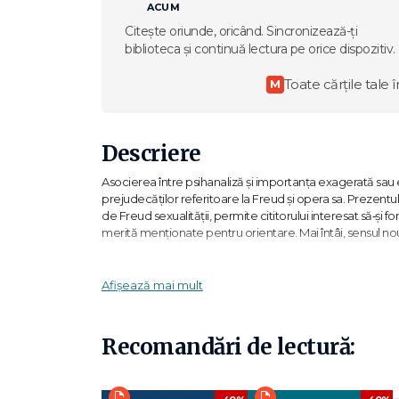
ACUM
Citește oriunde, oricând. Sincronizează-ți
biblioteca și continuă lectura pe orice dispozitiv.
Toate cărțile tale î
M
Descriere
Asocierea între psihanaliză și importanța exagerată sau 
prejudecăților referitoare la Freud și opera sa. Prezent
de Freud sexualității, permite cititorului interesat să‑și
merită menționate pentru orientare. Mai întâi, sensul nou
Este vorba despre psihosexualitate, și nu despre sexualit
înțeles prin prisma sexualității adulte orientate spre r
Afișează mai mult
teme tratate de Freud rețin atenția următoarele: rolul sexua
complexul Oedip, fixație, conflict psihic inconștient; sexu
Recomandări de lectură:
[Incapacitatea] pulsiunii sexuale de a produce o satisfacț
sursa celor mai mărețe realizări ale culturii, care vor fi înf
sublimarea împinsă tot mai departe a componentelor sa