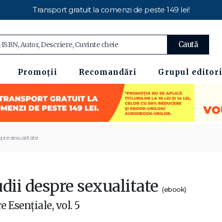
Transport gratuit la comenzi de peste 149 lei!
Caută
Promoții
Recomandări
Grupul editori
spre sexualitate
dii despre sexualitate
(ebook)
 Esenţiale, vol. 5