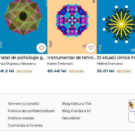
lor (1906 [1905])
M. Fürst) (1907)
Tratat de psihologie generală
Instrumentar de tehnici terapeutice creative
aul Popescu-Neveanu
Karen Treisman
Hélène Romano
1910)
48.2 lei
65.46 lei
35.01 lei
80.33 lei
109.10 lei
58.35 lei
12)
Termeni și condiții
Blog Editura Trei
Politica de confidențialitate
Blog Pandora M
ală) (1923)
Politica cookies
Newsletter
Comanda si livrarea