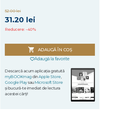
52.00 lei
31.20 lei
Reducere: -40%
ADAUGĂ ÎN COȘ
Adaugă la favorite
Descarcă acum aplicația gratuită
myBOOKmag
din
Apple Store
,
Google Play
sau
Microsoft Store
și bucură-te imediat de lectura
acestei cărți!