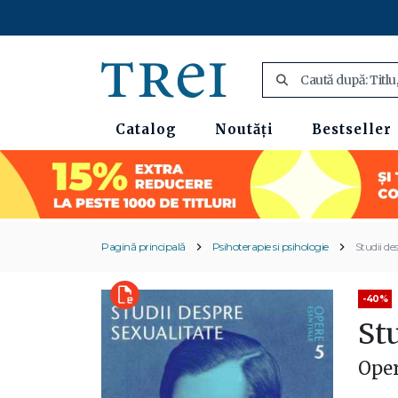
Catalog
Noutăți
Bestseller
Pagină principală
Psihoterapie si psihologie
Studii de
-40%
Stu
Opere