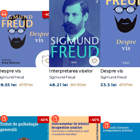
%
-40%
biect sexual
erse în psihonevroze
Despre vis
Interpretarea viselor
Despre vis
igmund Freud
Sigmund Freud
Sigmund Freud
28.55 lei
48.21 lei
33.3 lei
47.57 lei
80.35 lei
47.57 lei
 ei
-40%
-40%