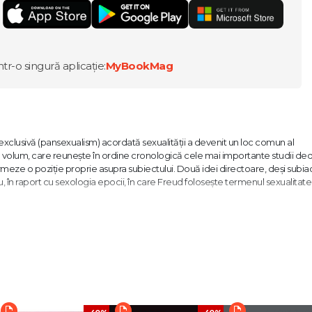
ntr-o singură aplicație:
MyBookMag
exclusivă (pansexualism) acordată sexualității a devenit un loc comun al
ul volum, care reunește în ordine cronologică cele mai importante studii de
 formeze o poziție proprie asupra subiectului. Două idei directoare, deși subi
, în raport cu sexologia epocii, în care Freud folosește termenul sexualitate
ate în sens biologic. Apoi, controversatul termen de sexualitate infantilă nu
eproducere, ci ca o căutare de plăcere erotică drept scop în sine. Dintre nu
lității în geneza tulburărilor psihice; relația sexualității infantile cu refulare
alitate feminină, educația sexuală a copiilor.
ie deplină, de îndată ce este supusă primelor cerințe ale culturii, va deveni 
ăptuite prin
le pulsionale.