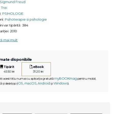
Sigmund Freud
Trei
:
PSIHOLOGIE
ii:
Psihoterapie si psihologie
ni var. tipărită:
384
riției:
2010
ză mai mult
mate disponibile
Tipărit
eBook
45.50 lei
31.20 lei
myBOOKmag
iti acest titlu numai cu aplicația gratuită
pentru mobil,
iOS
macOS
Android
Windows
ă și desktop (
,
,
și
).
G