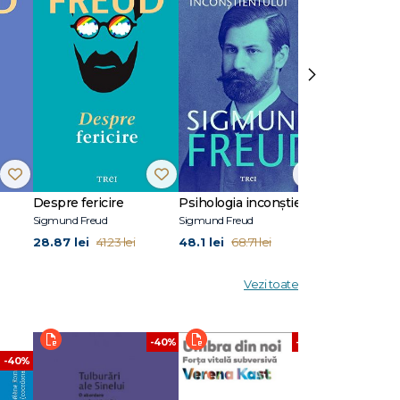
›
Despre fericire
Psihologia inconștientului - Opere Esenţiale, vol. 3
Sigmund Freud
Sigmund Freud
Sigmund Freud
28.87 lei
48.1 lei
95.46 lei
41.23 lei
68.71 lei
13
Vezi toate
-40%
-40%
-40%