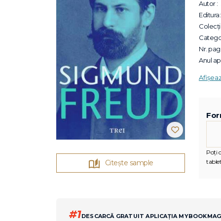
Autor :
Editura:
Colecții
Categor
Nr. pagi
Anul apa
Afișea
For
Poți c
tablet
Citește sample
#1
DESCARCĂ GRATUIT APLICAȚIA MYBOOKMA