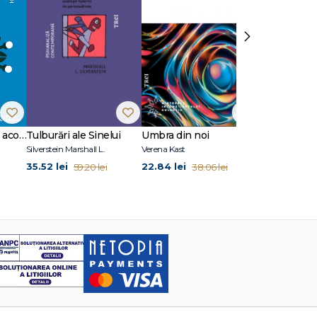
›
10 situații clinice în acompanierea doliului
Tulburări ale Sinelui
Umbra din noi
Fețe ale iubir
Silverstein Marshall L.
Verena Kast
35.52 lei
22.84 lei
29.94 lei
59.20 lei
38.06 lei
49