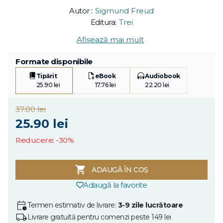
Autor :
Sigmund Freud
Editura:
Trei
Afișează mai mult
Formate disponibile
Tipărit
eBook
Audiobook
25.90 lei
17.76 lei
22.20 lei
37.00 lei
25.90 lei
Reducere: -30%
ADAUGĂ ÎN COȘ
Adaugă la favorite
Termen estimativ de livrare:
3-9 zile lucrătoare
Livrare gratuită pentru comenzi peste 149 lei