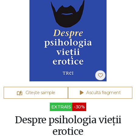
Citește sample
Ascultă fragment
EXTRA15
-30%
Despre psihologia vieții
erotice