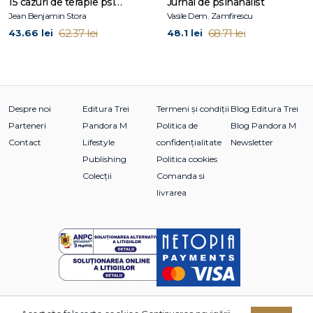
15 cazuri de terapie psihosomatică
Jurnal de psihanalist
Jean Benjamin Stora
Vasile Dem. Zamfirescu
62.37 lei
68.71 lei
43.66 lei
48.1 lei
Despre noi
Editura Trei
Termeni și condiții
Blog Editura Trei
Parteneri
Pandora M
Politica de
Blog Pandora M
Contact
Lifestyle
confidențialitate
Newsletter
Publishing
Politica cookies
Colecții
Comanda si
livrarea