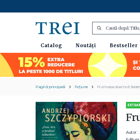
Catalog
Noutăți
Bestseller
Pagină principală
Ficțiune
Frumoasa doamnă Seid
EXTRA1
Fr
Autor :
Editura: