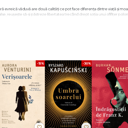
nără evreică văduvă are două calități ce pot face diferența dintre viață și moa
false, reușește să-și păstreze libertatea trecând drept soția unui ofifițer polo
nformator o identififică pe stradă și o târăște la sediul Gestapo. Pe alocuri o
moasa doamnă Seidenman
spune povestea celor 36 de ore ce au urmat a
are, în timp ce ultimii dintre evreii supraviețuitori aveau să piară în ghetoul
oman meșteșugit cu finețe despre o evreică din Varșovia ocupată de naziști.
-15%
-30%
ws
reează anii tumultuoși ai războiului într-o carte cum rareori ne e dat să cit
criitor și jurnalist polonez. A luat parte la revolta de la Varșovia și, după rep