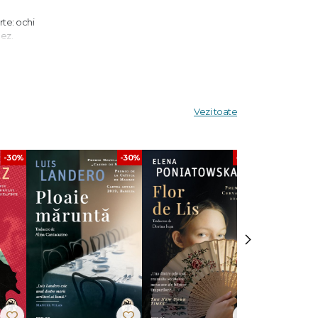
rte: ochi
nez.
restării
Vezi toate
“
-
-30%
-30%
-30%
›
im.“ -
rimarea