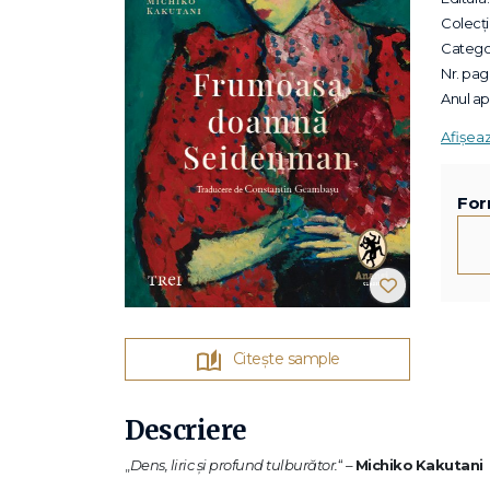
Colecții
Categor
Nr. pagi
Anul apa
Afișea
For
Citește sample
Descriere
„
Dens, liric și profund tulburător.
“
–
Michiko
Kakutani