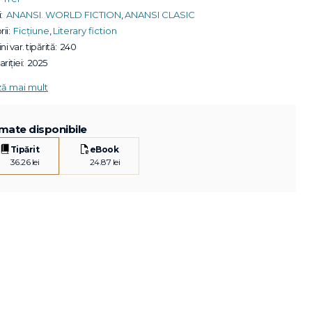
:
ANANSI. WORLD FICTION
,
ANANSI CLASIC
ii:
Ficțiune
,
Literary fiction
ni var. tipărită:
240
riției:
2025
ză mai mult
mate disponibile
Tipărit
eBook
36.26 lei
24.87 lei