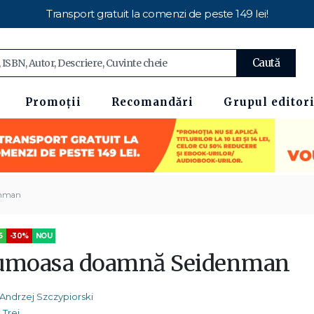
Transport gratuit la comenzi de peste 149 lei!
Caută
Promoții
Recomandări
Grupul editori
enman
5
-30%
NOU
umoasa doamnă Seidenman
Andrzej Szczypiorski
Trei