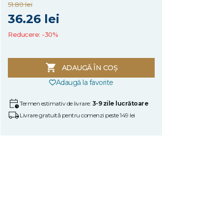
51.80 lei
36.26 lei
Reducere: -30%
ADAUGĂ ÎN COȘ
Adaugă la favorite
Termen estimativ de livrare:
3-9 zile lucrătoare
Livrare gratuită pentru comenzi peste 149 lei