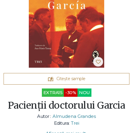
Citește sample
EXTRA15
-30%
NOU
Pacienții doctorului Garcia
Autor :
Almudena Grandes
Editura:
Trei