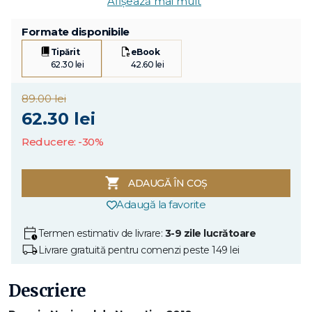
Afișează mai mult
Formate disponibile
Tipărit
eBook
62.30 lei
42.60 lei
89.00 lei
62.30 lei
Reducere: -30%
ADAUGĂ ÎN COȘ
Adaugă la favorite
Termen estimativ de livrare:
3-9 zile lucrătoare
Livrare gratuită pentru comenzi peste 149 lei
Descriere