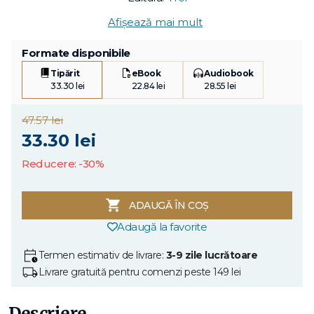
Afișează mai mult
Formate disponibile
Tipărit
eBook
Audiobook
33.30 lei
22.84 lei
28.55 lei
47.57 lei
33.30 lei
Reducere: -30%
ADAUGĂ ÎN COȘ
Adaugă la favorite
Termen estimativ de livrare:
3-9 zile lucrătoare
Livrare gratuită pentru comenzi peste 149 lei
Descriere