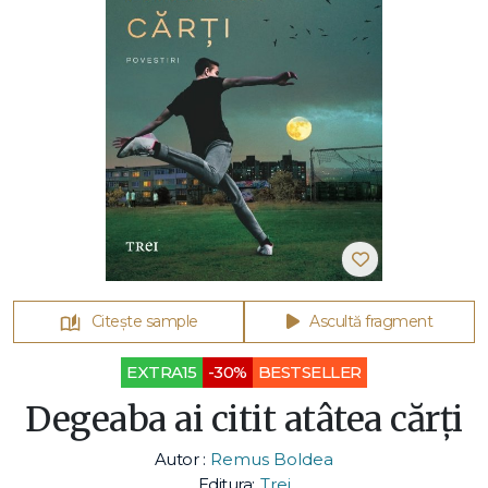
Citește sample
Ascultă fragment
EXTRA15
-30%
BESTSELLER
Degeaba ai citit atâtea cărți
Autor :
Remus Boldea
Editura:
Trei