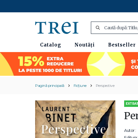
Catalog
Noutăți
Bestseller
Pagină principală
Ficțiune
Perspective
EXTRA1
Pe
Autor :
Editura: