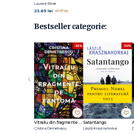
Laurent Binet
23.69 lei
47.57 lei
Bestseller categorie:
-30%
-30%
‹
Vitraliu din fragmente de fantomă
Satantango
Cristina Demetrescu
László Krasznahorkai
D