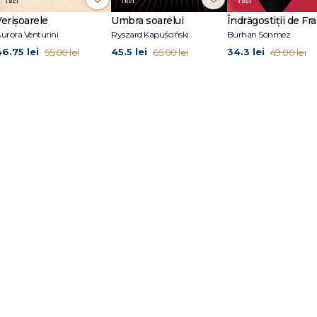
ței secolului al XVI-lea. Cine poate să vadă adevărul și din ce poziție? Există v
Verișoarele
Umbra soarelui
Îndrăgostiții de Fra
ajul de semnifificații al acestor întrebări.“ -
Art in America
urora Venturini
Ryszard Kapuściński
Burhan Sönmez
46.75 lei
45.5 lei
34.3 lei
55.00 lei
65.00 lei
49.00 lei
t studii de literatură modernă la universitatea unde acum predă (Paris VIII). Ro
modernă asasinarea liderului nazist Reinhard Heydrich, a câștigat Prix Gonco
 de-al doilea roman al său,
A șaptea funcție a limbajului
, roman metaficțion
Prix du roman Fnac în 2015. În 2019 i-a apărut
Civilizații
(Anansi. World Fiction, 2
tru care i s-a decernat prestigiosul Grand Prix du roman de l’Académie fran
ent Binet este și muzician, fost membru al formației Stalingrad.