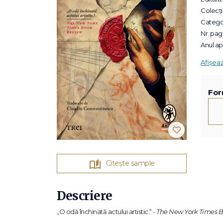
Colecții
Categor
Nr. pagi
Anul apa
Afișea
For
Citește sample
Descriere
„O odă închinată actului artistic.“
- The New York Times 