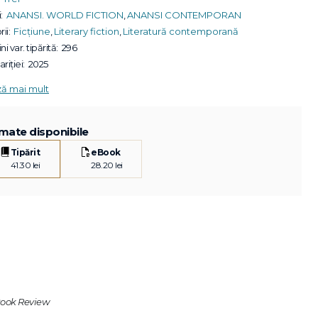
:
ANANSI. WORLD FICTION
,
ANANSI CONTEMPORAN
ii:
Ficțiune
,
Literary fiction
,
Literatură contemporană
ni var. tipărită:
296
riției:
2025
ză mai mult
mate disponibile
Tipărit
eBook
41.30 lei
28.20 lei
Book Review