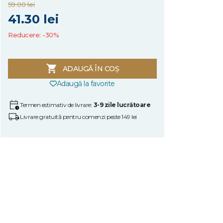
59.00 lei
41.30 lei
Reducere: -30%
ADAUGĂ ÎN COȘ
Adaugă la favorite
Termen estimativ de livrare:
3-9 zile lucrătoare
Livrare gratuită pentru comenzi peste 149 lei