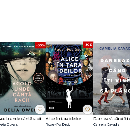
-30%
-30%
Acolo unde cântă racii
Alice în țara ideilor
elia Owens
Roger-Pol Droit
Camelia Cavadia