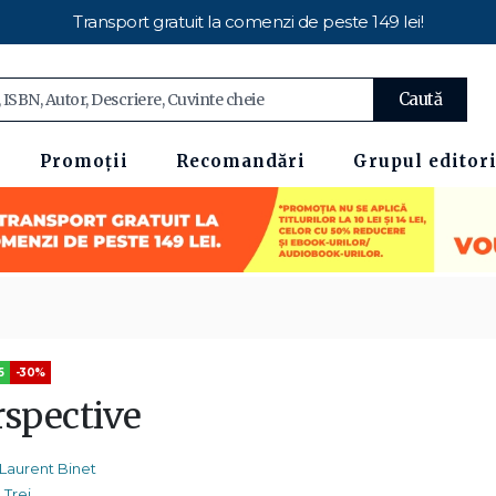
Transport gratuit la comenzi de peste 149 lei!
Caută
Promoții
Recomandări
Grupul editori
5
-30%
rspective
Laurent Binet
Trei