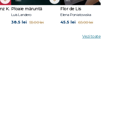
reo
nz K.
Ploaie măruntă
Flor de Lis
Scriu Iliada
Luis Landero
Elena Poniatowska
Pierre Michon
38.5 lei
45.5 lei
41.3 lei
55.00 lei
65.00 lei
59.0
manul său
urt du
Vezi toate
al
021), un
çaise.